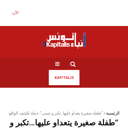
الآن:
KAPITALIS
الرئيسية
»
“طفلة صغيرة يتعداو عليها…تكبر و تنسى”: حملة تكشف الواقع
“طفلة صغيرة يتعداو عليها…تكبر و