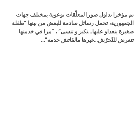
تم مؤخرا تداول صورا لمعلّقات توعوية بمختلف جهات
الجمهورية، تحمل رسائل صادمة للبعض من بينها “طفلة
صغيرة يتعداو عليها…تكبر و تنسى” ، “مرا في خدمتها
تتعرض للتّحرّش…غيرها مالقاتش خدمة”…