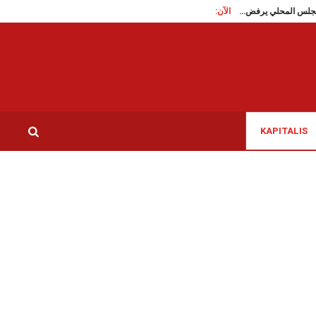
الآن:
ام الأنف، المجلس المحلي يرفض…
المنستير/ أربعينية منير المنستيري: تحية الى روح فقيد
KAPITALIS