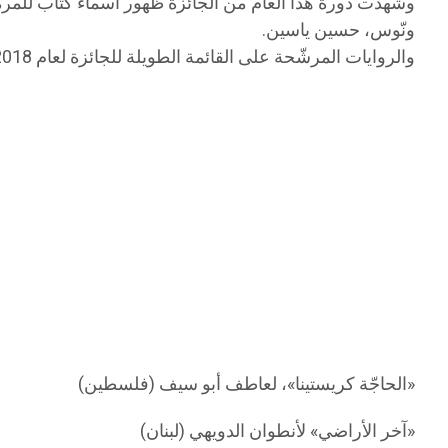
وشهدت دورة هذا العام من الجائزة ظهور أسماء كتاب للمرة 
ونّوس، حسين ياسين.
والروايات المرشّحة على القائمة الطويلة للجائزة لعام 2018، هي:
«الحاجّة كريستينا»، لعاطف أبو سيف (فلسطين)
«آخر الأراضي» لأنطوان الدويهي (لبنان)