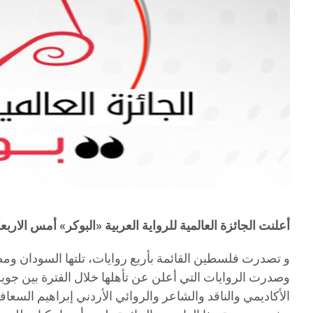
أعلنت الجائزة العالمية للرواية العربية «البوكر» أمس الاربعاء عن قائمة الروايات الن
و تصدرت فلسطين القائمة بأربع روايات، تلتها السودان ومصر
الأكاديمي والناقد والشاعر والروائي الأردني إبراهيم السعاف