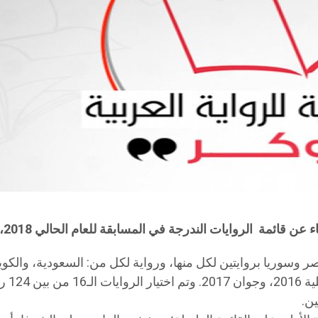
درجة في المسابقة للعام الحالي 2018، وشملت القائمة 16 رواية.و شهدت غيابا تونسيا.
 وسوريا بروايتين لكل منها، ورواية لكل من: السعودية، والكويت،
ين.