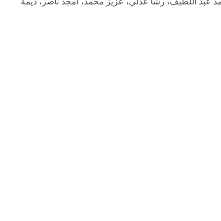
حمد عبد اللطيف، رشا عدلي، عزيز محمد، أمجد ناصر، ديمة