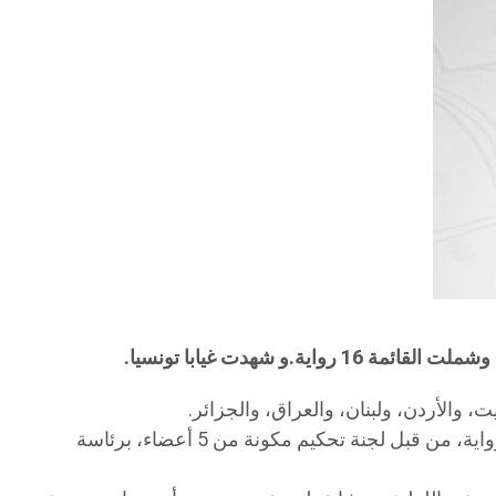
 والأردن، ولبنان، والعراق، والجزائر.
وصدرت الروايات التي أعلن عن تأهلها خلال الفترة بين جويلية 2016، وجوان 2017. وتم اختيار الروايات الـ16 من بين 124 رواية، من قبل لجنة تحكيم مكونة من 5 أعضاء، برئاسة