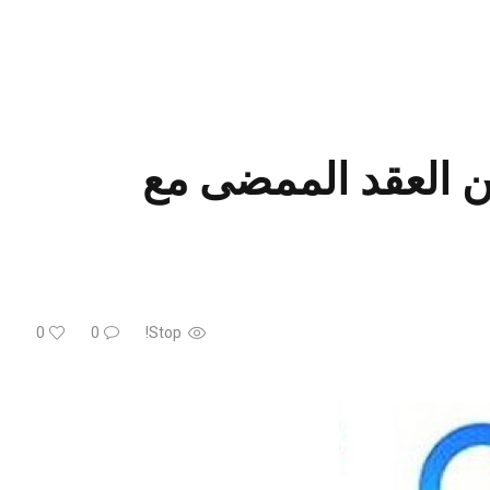
من العقد الممضى مع
0
0
Stop!