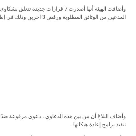
المدعين من الوثائق المطلوبة ورفض 3 آخرين وذلك في إطار ممارساتها لاختصاصها القضائي المتعلّق بالبت في الدعاوى المتعلقة برفض مطالب النفاذ إلى المعلومة.
وأضاف البلاغ أن من بين هذه الدعاوي ، دعوى مرفوعة ضدّ ال
تنفيذ برامج إعادة هيكلتها .