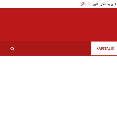
ثر، النائب علي يستنكر
الآن:
البريد التونسي يُحذر من مواقع إلكترونية تنتحل صفته للقيام بعملي
KAPITALIS