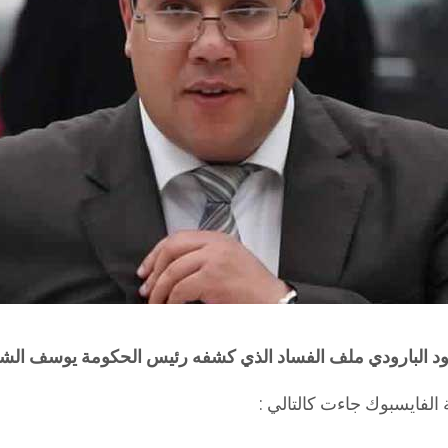
ود البارودي ملف الفساد الذي كشفه رئيس الحكومة يوسف الشا
الفايسبوك جاءت كالتالي :