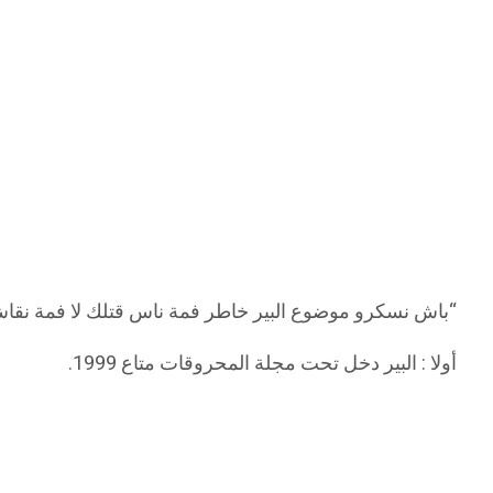
“باش نسكرو موضوع البير خاطر فمة ناس قتلك لا فمة نقا
أولا : البير دخل تحت مجلة المحروقات متاع 1999.