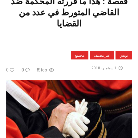
قفصة : هذا ما قررته المحكمة ضد
القاضي المتورط في عدد من
القضايا
تونس
غير مصنف
مجتمع
1 سبتمبر، 2018
0
0
Stop!