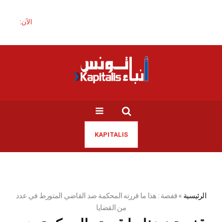
الآن:
KAPITALIS
الرئيسية
»
قفصة : هذا ما قررته المحكمة ضد القاضي المتورط في عدد
من القضايا