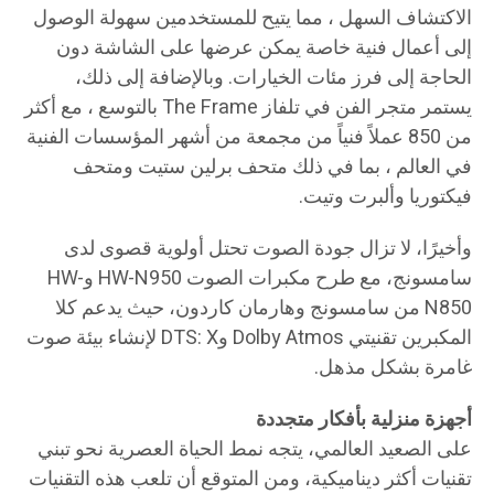
الاكتشاف السهل ، مما يتيح للمستخدمين سهولة الوصول
إلى أعمال فنية خاصة يمكن عرضها على الشاشة دون
الحاجة إلى فرز مئات الخيارات. وبالإضافة إلى ذلك،
يستمر متجر الفن في تلفاز The Frame بالتوسع ، مع أكثر
من 850 عملاً فنياً من مجمعة من أشهر المؤسسات الفنية
في العالم ، بما في ذلك متحف برلين ستيت ومتحف
فيكتوريا وألبرت وتيت.
وأخيرًا، لا تزال جودة الصوت تحتل أولوية قصوى لدى
سامسونج، مع طرح مكبرات الصوت HW-N950 وHW-
N850 من سامسونج وهارمان كاردون، حيث يدعم كلا
المكبرين تقنيتي Dolby Atmos وDTS: X لإنشاء بيئة صوت
غامرة بشكل مذهل.
أجهزة منزلية بأفكار متجددة
على الصعيد العالمي، يتجه نمط الحياة العصرية نحو تبني
تقنيات أكثر ديناميكية، ومن المتوقع أن تلعب هذه التقنيات