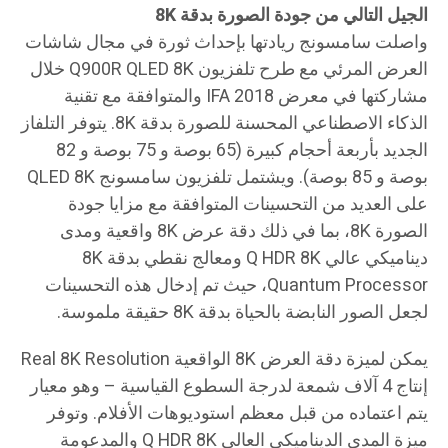
الجيل التالي من جودة الصورة بدقة 8K
واصلت سامسونج ريادتها بإحداث ثورة في مجال شاشات
العرض المرئي مع طرح تلفزيون Q900R QLED 8K خلال
مشاركتها في معرض IFA 2018 والمتوافقة مع تقنية
الذكاء الاصطناعي المحسنة للصورة بدقة 8K. يتوفر التلفاز
الجديد بأربعة أحجام كبيرة (65 بوصة و 75 بوصة و 82
بوصة و 85 بوصة). ويشتمل تلفزيون سامسونج QLED 8K
على العديد من التحسينات المتوافقة مع مزايا جودة
الصورة 8K، بما في ذلك دقة عرض 8K واقعية ومدى
ديناميكي عالي Q HDR 8K ومعالج نقطي بدقة 8K
Quantum Processor، حيث تم إدخال هذه التحسينات
لجعل الصور النابضة بالحياة بدقة 8K حقيقة ملموسة.
يمكن لميزة دقة العرض 8K الواقعية Real 8K Resolution
إنتاج 4 آلاف شمعة لدرجة السطوع القياسية – وهو معيار
يتم اعتماده من قبل معظم استوديوهات الأفلام. وتوفر
ميزة المدى الديناميكي العالي Q HDR 8K والمدعومة