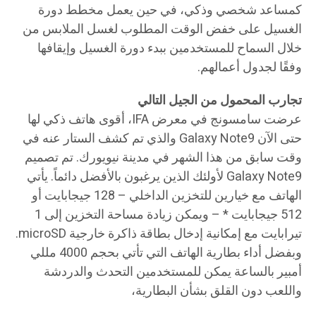
كمساعد شخصي وذكي، في حين يعمل مخطط دورة
الغسيل على خفض الوقت المطلوب لغسل الملابس من
خلال السماح للمستخدمين ببدء دورة الغسيل وإيقافها
وفقًا لجدول أعمالهم.
تجارب المحمول من الجيل التالي
عرضت سامسونج في معرض IFA، أقوى هاتف ذكي لها
حتى الآن Galaxy Note9 والذي تم كشف الستار عنه في
وقت سابق من هذا الشهر في مدينة نيويورك. تم تصميم
Galaxy Note9 لأولئك الذين يرغبون بالأفضل دائماً. يأتي
الهاتف مع خيارين للتخزين الداخلي – 128 جيجابايت أو
512 جيجابايت * – ويمكن زيادة مساحة التخزين إلى 1
تيرابايت مع إمكانية إدخال بطاقة ذاكرة خارجية microSD.
وبفضل أداء بطارية الهاتف التي تأتي بحجم 4000 مللي
أمبير بالساعة يمكن للمستخدمين التحدث والدردشة
واللعب دون القلق بشأن البطارية،