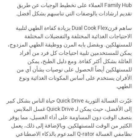
Family Hub العملاء على تخطيط الوجبات عن طريق
تقديم ارشادات بالوصفات التي تناسبهم بشكل أفضل.
ساهم فرنDual Cook Flex بزيادة كفاءة الطهي لتلبية
الاحتياجات الغذائية المختلفة والتفضيلات المختلفة
للمستهلكين. وبفضل بابه المرن ووظيفة الطهي المزدوج،
يمكن للمستخدمين تلبية احتياجات كل فرد من أفراد
العائلة بشكل أكثر كفاءة. ومع دليل الطبخ، يمكن
للمستهلكين أيضاً الحصول على توصيات بشأن أي من
الأفران يستخدم على أساس المكونات الغذائية ونوع
الطهي.
غيّرت الغسالة الثورية Quick Drive حياة الناس بشكل كبير
إلى الأفضل، حيث يمكن لـ Quick Drive غسل الملابس
بنصف الوقت دون المساومة على أداء الغسيل، مما يوفر
الكثير من الوقت للمستهلكين. وبالإضافة إلى ذلك، يعمل
نظامفي الغسالة Q-rator المدعوم بالذكاء الاصطناعي