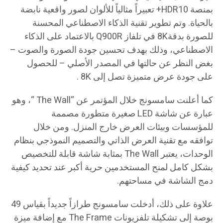
بمنصة HDR10+ تعبيراً مثالياً للألوان لصور واقعية نابضة
بالحياة. وتم تطوير تقنية الذكاء الاصطناعي المحسنة
للصورة بدقة8K في تلفاز Q900R بالاعتماد على الذكاء
الاصطناعي، وذلك بهدف تحسين جودة الصورة والصوت –
بغض النظر عن حالتها في المصدر الأصلي – للحصول
على جودة عرض متميزة تصل إلى 8K .
كما أعلنت سامسونج خلال المؤتمر عن “The Wall “، وهو
عبارة عن شاشة LED صغيرة متطورة مصممة
للمؤسسات وبيئات العرض خارج المنزل. ومن خلال
توافقه مع تقنية العرض الذاتي والتصميم النموذجي بنظام
الوحدات، يعتبر The Wall بمثابة شاشة قابلة للتخصيص
بشكل كامل لمنح المستخدمين حرية أكبر عند تحديد كيفية
دمج الشاشة في مساحتهم.
علاوة على ذلك، أدخلت سامسونج طرازاً جديداً بقياس 49
بوصة إلى تشكيلة تلفزيونات The Frame مع إضافة ميزة