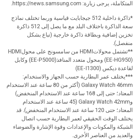
المتكاملة، يرجى زيارة: https://news.samsung.com.
*ذاكرة داخلية 512 جيجابايت قياسية وربما تختلف نماذج
سعة الذاكرة باختلاف البلد مع ما يصل إلى 512 ذاكرة
تخزين إضافية وبطاقة ذاكرة خارجية (تباع بشكل
منفصل).
**تشتمل محولاتHDMI من سامسونج على محولHDMI
(EE-HG950) ومحول متعدد المنافذ(EE-P5000) وكابل
لقاعدة ديكس (EE-I1300)
***يختلف عمر البطارية حسب الجهاز والاستخدام:
Galaxy Watch 46mm (أكثر من 80 ساعة عند الاستخدام
المعتاد؛ حتى إلى 168 ساعة عند الاستخدام المنخفض)
وGalaxy Watch 42mm (45 ساعة عند الاستخدام
المعتاد؛ حتى 120 ساعة عند الاستخدام المنخفض). قد
يختلف الوقت الحقيقي لعمر البطارية حسب اتصال
الشبكة والمكونات والإعدادات وقوة الإشارة والضوضاء
والعديد من العناصر الأخرى.