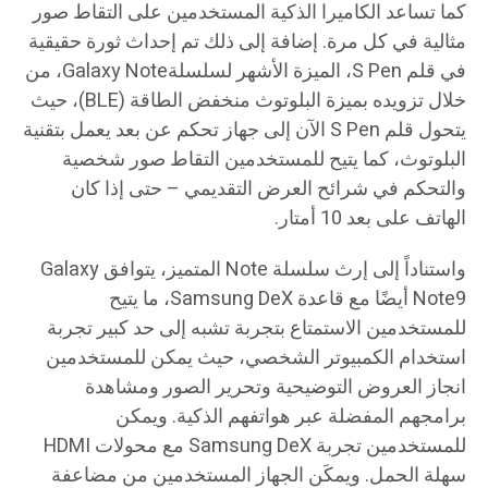
كما تساعد الكاميرا الذكية المستخدمين على التقاط صور
مثالية في كل مرة. إضافة إلى ذلك تم إحداث ثورة حقيقية
في قلم S Pen، الميزة الأشهر لسلسلةGalaxy Note، من
خلال تزويده بميزة البلوتوث منخفض الطاقة (BLE)، حيث
يتحول قلم S Pen الآن إلى جهاز تحكم عن بعد يعمل بتقنية
البلوتوث، كما يتيح للمستخدمين التقاط صور شخصية
والتحكم في شرائح العرض التقديمي – حتى إذا كان
الهاتف على بعد 10 أمتار.
واستناداً إلى إرث سلسلة Note المتميز، يتوافق Galaxy
Note9 أيضًا مع قاعدة Samsung DeX، ما يتيح
للمستخدمين الاستمتاع بتجربة تشبه إلى حد كبير تجربة
استخدام الكمبيوتر الشخصي، حيث يمكن للمستخدمين
انجاز العروض التوضيحية وتحرير الصور ومشاهدة
برامجهم المفضلة عبر هواتفهم الذكية. ويمكن
للمستخدمين تجربة Samsung DeX مع محولات HDMI
سهلة الحمل. ويمكَن الجهاز المستخدمين من مضاعفة