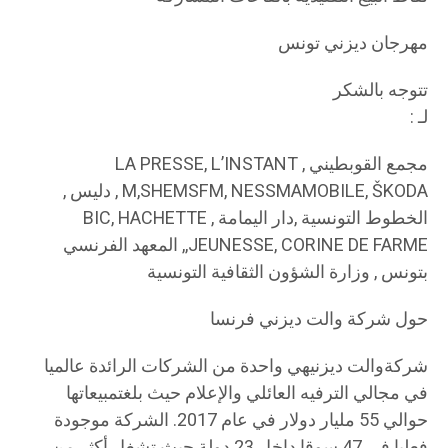
مهرجان ديزني تونس
تتوجه بالشكر
لـ :
مجمع القوبطيني , LA PRESSE, L’INSTANT
M,SHEMSFM, NESSMAMOBILE, ŠKODA , دليس ,
الخطوط التونسية ,دار اليمامة , BIC, HACHETTE
JEUNESSE, CORINE DE FARME,, المعهد الفرنسي
بتونس , وزارة الشؤون الثقافية التونسية
حول شركة والت ديزني فرنسا
شركةوالت ديزنيهي واحدة من الشركات الرائدة عالميا
في مجالي الترفيه العائلي والإعلام حيث بلغتمبيعاتها
حوالي 55 مليار دولار في عام 2017. الشركة موجودة
فعليا في 47 سوقا داخل 23 دولة حيث تشغل أكثر من