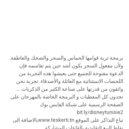
برمجة ثرية قوامها الحماس والسحر والضحك والعاطفة.
ولأن مفعول السحر يكون أشد حين يتم تقاسمه فإن
الدعوة مفتوحة للجميع حتى يعيشوا هذه التجربة من
اللحضات الاستثنائية مع العائلة والأصدقاء. تجربة نحن
واثقون من قدرتها على صناعة الكثير من الذكريات ….
تجدون كل المعطيات و البرمجة الخاصة بالمهرجان على
الصفحة الرسمية على شبكة الفايس بوك
bit.ly/disneytunisie2
تباع التذاكر على الموقع www.teskerti.tnبالاضافة الى
نقاط البيع التقليدية بالقاعات المشاركة