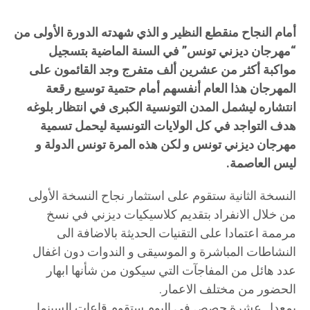
أمام النجاح منقطع النظير و الذي شهدته الدورة الأولى من
“مهرجان ديزني تونس” في السنة الماضية بتسجيل
مواكبة أكثر من عشرين ألف متفرج وجد القائمون على
المهرجان هذا العام أنفسهم أمام حتمية توسيع رقعة
انتشاره ليشمل المدن التونسية الكبرى في انتظار بلوغه
هدف التواجد في كل الولايات التونسية ليحمل تسمية
مهرجان ديزني تونس و لكن هذه المرة تونس الدولة و
ليس العاصمة.
النسخة الثانية ستقوم على استثمار نجاح النسخة الأولى
من خلال الانفراد بتقديم كلاسيكيات ديزني في نسخ
مرممة اعتمادا على التقنيات الحديثة بالاضافة الى
النشاطات المباشرة و الموسيقى و الندوات دون اغفال
عدد هائل من المفاجآت التي سيكون من شأنها ابهار
الحضور من مختلف الاعمار.
بمعدل عشرة حصص في اليوم ستقوم قاعات السينما