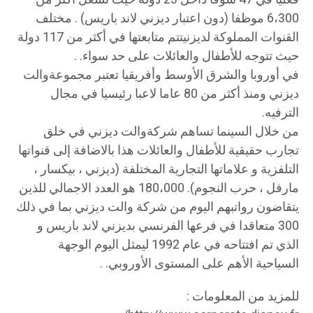
6،300 موظفا (دون اعتبار ديزني لاند باريس) . مختلف
القنوات المملوكة لديزنيتتم متابعتها في أكثر من 117 دولة
حيث تتوجه للأطفال والعائلات على حد سواء. .
في أوروبا والشرق الأوسط وأفريقيا تعتبر مجموعةوالت
ديزني ومنذ أكثر من 80 عاما لاعبا رئيسيا في مجال
الترفيه.
من خلال السينما تساهم شركةوالت ديزني في خلق
تجارب حقيقية للأطفال والعائلات هذا بالاضافة إلى قنواتها
التلفزية و علاماتها التجارية المختلفة (ديزني ، بيكسار ،
مارفل ، حرب النجوم). 180،000 هو العدد الاجمالي للذين
يتقاضون رواتبهم اليوم من شركة والت ديزني بما في ذلك
300 متعاقدا في فرعها الفرنسي بديزني لاند باريس و
الذي تم افتتاحه في عام 1992 ليمثل اليوم الوجهة
السياحية الأهم على المستوى الأوروبي. .
للمزيد من المعلومات :