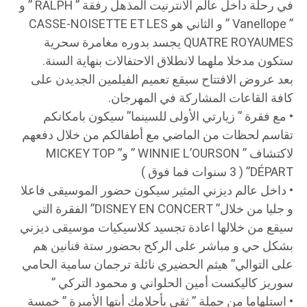
في رحلة داخل عالم الانترنيت المذهل رفقة ” RALPH ” و
” Vanellope ” و الثاني هو CASSE-NOISETTE ET LES
QUATRE ROYAUMES يجسد بدوره مغامرة سحرية
ستكون مدخلا ملهما لانطلاق الاحتفالات بنهاية السنة.
بعد عروض الافتتاح سيقع تعميم الفيلمين الجديدن على
كافة القاعات المشاركة في المهرجان.
• مع فقرة ” زيارتي الأولى للسينما” سيكون بامكانكم
تقاسم لحظات من الماضي مع أطفالكم من خلال دفعهم
لاكتشاف ” WINNIE L’OURSON ” و” MICKEY TOP
DÉPART” ( 3 سنوات فما فوق )
• داخل عالم ديزني المثير سيكون حضور الموسيقى فاعلا
و جليا من خلال” DISNEY EN CONCERT” الفقرة التي
سيقع من خلالها اعادة تجسيد كلاسيكيات موسيقى ديزني
بشكل حي و مباشر على الركح بحضور ستة فنانين هم
على التوالي” هيثم الحضيري نائلة ترجمان سامية الحامي
سوريز كاليكست أمين الحلواني و محمود التركي ”
• استلهاما من حملة ” ثقي بأحلامك أيتها الأميرة ” خمسة