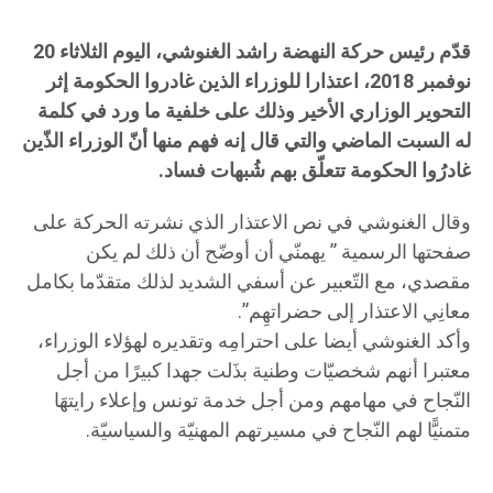
قدّم رئيس حركة النهضة راشد الغنوشي، اليوم الثلاثاء 20
نوفمبر 2018، اعتذارا للوزراء الذين غادروا الحكومة إثر
التحوير الوزاري الأخير وذلك على خلفية ما ورد في كلمة
له السبت الماضي والتي قال إنه فهم منها أنّ الوزراء الذّين
غادرُوا الحكومة تتعلّق بهم شُبهات فساد.
وقال الغنوشي في نص الاعتذار الذي نشرته الحركة على
صفحتها الرسمية ” يهمنّي أن أوضّح أن ذلك لم يكن
مقصدي، مع التّعبير عن أسفي الشديد لذلك متقدّما بكامل
معانِي الاعتذار إلى حضراتهِم”.
وأكد الغنوشي أيضا على احترامِه وتقديره لهؤلاء الوزراء،
معتبرا أنهم شخصيّات وطنية بذَلت جهدا كبيرًا من أجل
النّجاح في مهامهم ومن أجل خدمة تونس وإعلاء رايتهَا
متمنيًّا لهم النّجاح في مسيرتهم المهنيّة والسياسيّة.