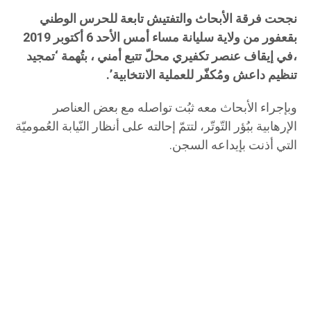
نجحت فرقة الأبحاث والتفتيش تابعة للحرس الوطني
بقعفور من ولاية سليانة مساء أمس الأحد 6 أكتوبر 2019
،في إيقاف عنصر تكفيري محلّ تتبع أمني ، بتُهمة ‘تمجيد
تنظيم داعش ومُكفّر للعملية الانتخابية’.
وبإجراء الأبحاث معه ثبُت تواصله مع بعض العناصر
الإرهابية ببُؤر التّوتّر، لتتمّ إحالته على أنظار النّيابة العُموميّة
التي أذنت بإيداعه السجن.