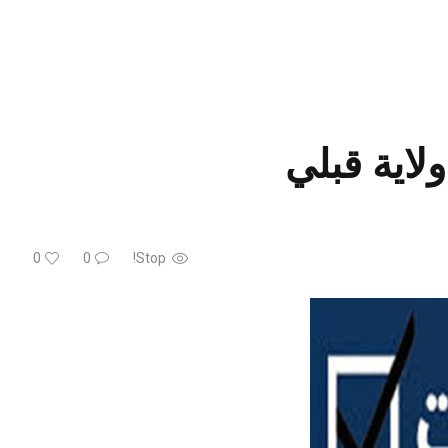
0
0
Stop!