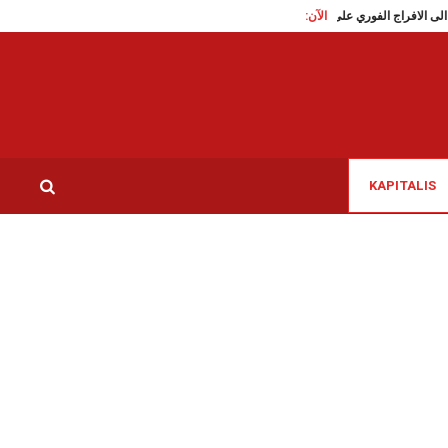
الآن:
قاطع تدعو الى الافراج الفوري على الناشطة السياسية سوار البرقاوي
عاملات النظافة بمس
KAPITALIS