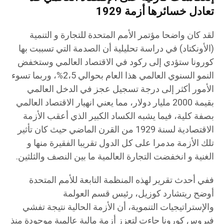
تعادل خسائرها أزمة 1929
لقد كان واضحا مؤتمر الأمم المتحدة للتجارة و التنمية
(الأونكتاد) في دراسة تحليلية أن الصدمة التي تسببت بها
كورونا ستؤدي إلى ركود في الاقتصاد العالمي وستخفض
النمو السنوي العالمي هذا العام بحوالي 2،5%، وربما تسوء
الأمور أكثر إلى درجة تسجيل عجز في الدخل العالمي
بقيمة 2000 مليار دولار، مما يعني انهيار الاقتصاد العالمي
بصفة كلية، فيما يشبه الكساد الكبير الذي أعقب الأزمة
الاقتصادية لسنة 1929 من القرن الماضي حيث كان تأثير
تلك الأزمة مدمرا على كل الدول تقريبا الفقيرة منها و
الغنية و انخفضت التجارة العالمية ما بين النصف والثلثين.
ففي أحدث تقرير لهذه المنظمة التابعة للأمم المتحدة
أوضح ريتشارد كوزيل، رئيس قسم العولمة
والإستراتيجيات التنموية، أن الأزمة الحالية نتيجة تفشي
فيروس كورونا جاءت لتعزز أزمة مالية عالمية موجودة منذ