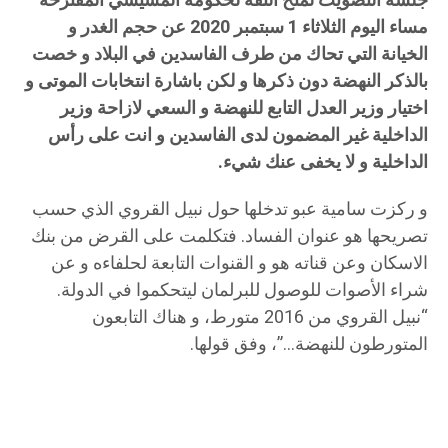
جلسة التصويت لمنح الثقة لحكومة المشيشي المقترحة
مساء اليوم الثلاثاء 1 سبتمبر 2020 عن حجم الغدر و
الخيانة التي تحاك من طرف الفاسدين في البلاد و خصت
بالذكر النهضة دون ذكرها و لكن باشارة انتخابات الموتى و
اختيار وزير العدل التابع للنهضة و السعي لازاحة وزير
الداخلية غير المضمون لدى الفاسدين و انت على رأس
الداخلية و لا يخفى عنك شيء.
و ركزت سامية عبو تدخلها حول نبيل القروي الذي حسب
تصريحها هو عنوان الفساد. فتكلمت على القرض من بنك
الاسكان وعن قناته هو و القنوات التابعة لحلفاءه و عن
شراء الأصوات للوصول للبرلمان ليتحكموا في الدولة.
“نبيل القروي من 2016 متورط، و هناك التابعون
المتورطون للنهضة…”، وفق قولها.