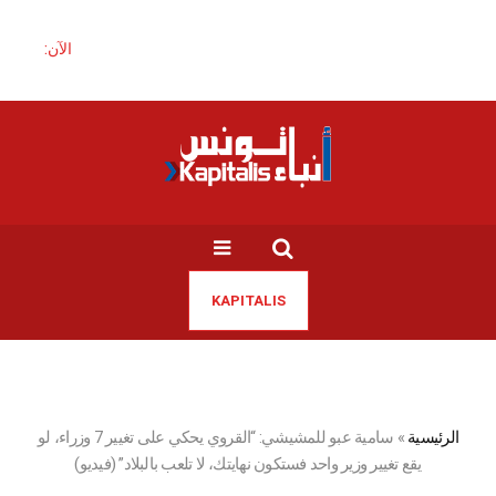
الآن:
KAPITALIS
الرئيسية
»
سامية عبو للمشيشي: “القروي يحكي على تغيير 7 وزراء، لو
يقع تغيير وزير واحد فستكون نهايتك، لا تلعب بالبلاد” (فيديو)