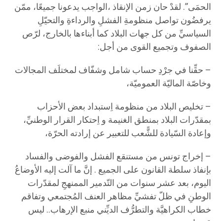
الحمَى”. لقدْ حان زمن الإنقاذ ،الواجب يدعونا جميعًا، ممّن
يرفضُون تواصل منظومةِ الفشلِ والرداءةِ والتحيّلِ
السياسيِّ من كل جهات البلاد كما أبناءها بالخارج، لرّص
الصفوف وتجميع القوى من أجل:
– حقِّنا في جرْدِ حساب شامل وشفّاف لمختلَف المجالات
وخاصّة الماليّة العموميّة،
– تخليص البلاد من منظومة اِستبداد بعض الأحزاب
بمقدّرات البلاد بمنطق الغنيمة و اِحتكار القرار الوطنيِّ،
وإعادة السّيادة للشًّعب للتعبير عن إرادته الحرّة،
– إخراج تونس من مستنقع الفشل والفوضى والفساد
بإنفاذ سلطة القانون على الجميع . إنَّ ما آلت إليه الأوضاعُ
اليوم، بعد عشر سنوات من التّدمير الممنهجِ لمقدّرات
الوطنِ في ظلّ تفشيِّ مظاهر العنف المُجتمعي وتفاقم
خطاب الكراهيَّة والتطرُّف الديِّني منبع الإرهاب.. ليس