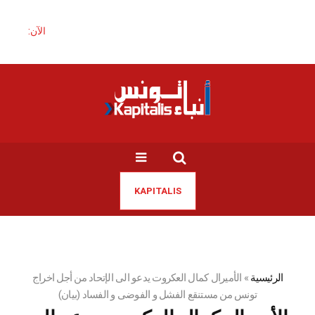
الآن:
KAPITALIS
الرئيسية
»
الأميرال كمال العكروت يدعو الى الإتحاد من أجل اخراج
تونس من مستنقع الفشل و الفوضى و الفساد (بيان)