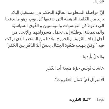
قدرنا .
إنَّ مواصلة المنظومة الحاليّة التحكم في مستقبل البلاد
يزيد من الكلفة الباهظة التي ندفعها كل يوم، وهو ما يدفعنا
الى دعوة كل التونسيات والتونسيين و القُوى السياسيّة
والمجتمعيّة الوطنيّة إلى تحمّل مسؤوليتهم والإتحاد من
أجل إيقاف النّزيف والخروج ببلادنا من المنحدر الذي تردّت
فيه ” وَمَنْ يتهيب صُعُودَ الجِبَـالِ يعشْ أبدً الدَّهْرِ بينَ الحُفَرْ”.
والحلّ بأيدينا…
عاشت تُونس حرّة منيعة أبدَ الدّهر
الاميرال (م) كمال العكروت”.
Tags:
كمال العكروت