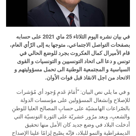
في بيان نشره اليوم الثلاثاء 25 ماي 2021 على حسابه
بصفحات التواصل الاجتماعي، متوجها به إلى الرّأي العام،
قام الأميرال كمال العكروت بجرد للوضع الحالي في
تونس و دعا الى اتحاد التونسيين و التونسيات و القوى
السياسية و المجتمعية الوطنية الى تحمل مسؤوليتهم و
الاتحاد من اجل الانقاذ قبل فوات الأوان.
و في ما يلي نص البيان: “أَمَامَ عَدمِ وُجود أي مُؤشرات
للإصلاح واِنشغال المسؤولين على مؤسسات الدولة
بالصّراعات الهامشيّة على حسابِ المصالح العليا للوطنِ
والشعبِ، وبعد مرُور عشريّة على الثورة التونسيّة التي
أدخلت البلاد في وضع جديد كان الأمل منها تحقيق
الديمقراطية والنمو للبلاد، فاٍنّه يصْبِح لِزامًا علينا الإصداح