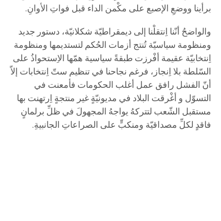
برأينا ووضعِ الإصبع على مكْمن الداء قبل فواتِ الأوانِ.
والواضحُ أنّنا اِنتقلْنا إلى ديمقراطيّة شكلانيّة، دستور جديد
ومنظومة سياسيّة تُنتج أزمات الحُكم لتستديمها ومنظومة
اِنتخابيّة عقيمة أفْرزت طبقةً سياسية همّها الاِستحواذُ على
السّلطة بلا اِنجاز، فرغم نجاحنا في تنظيم ستّ اِنتخابات إلاّ
أنّ الفشل رافق عمل أغلب الحكومات فأمعنت في
التسوّل و أغْرقت البلاد في مديونيّةٍ غير منتجةٍ اِرتهنت بها
مستقبل الشّعب لتتركهُ يواجهُ المجهولَ في ظلِّ برلمانٍ
فاقدٍ لكلِّ مصداقيّة ومنكبٍّ على الصراعاتِ الجانبيةِ.