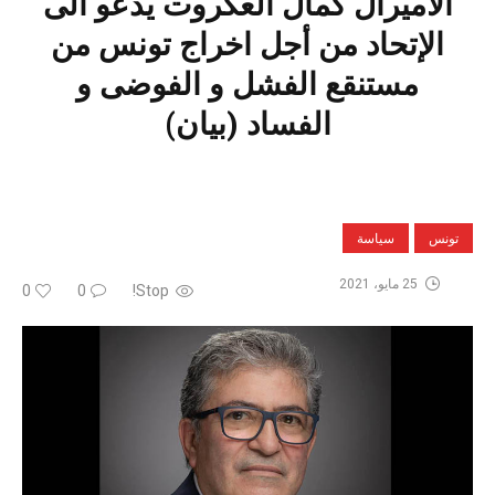
الأميرال كمال العكروت يدعو الى
الإتحاد من أجل اخراج تونس من
مستنقع الفشل و الفوضى و
الفساد (بيان)
تونس
سياسة
25 مايو، 2021
0
0
Stop!