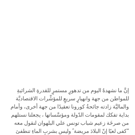
إنَّ ما نشهدهٌ اليوم من تدهورٍ مستمرٍ للقدرةِ الشرائيةِ
للمواطن من جهة وانهيارٍ سريعٍ للمؤشِّرات الاقتصاديَّة
والماليَّة زادته جائحةُ كورونا تعقيدًا من جهة أخرى، وأمام
بداية تفكك لمقومات الدّولة ومؤسَّساتها ، يجعلنا نستلهم
من صرخَة زعيم شباب تونس علي البلهوان لنقول معه
“كفى لعبًا إنّ البلادَ مريضة ً وليس بشربِ الماءِ تنطفئ