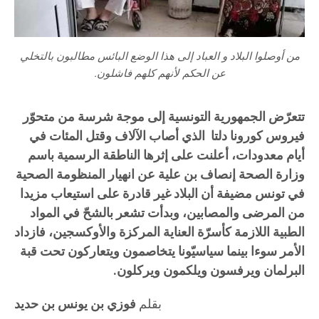
من أوصلوا البلاد و العباد إلى هذا الوضع البائس مطالبون بالتخلي
عن الحكم لأنهم كلهم فاشلون.
تتعرّض الجمهورية التونسية إلى موجة شرسة من متحوّر
فيروس كورونا دلتا الذي أصاب الآلاف وقتل المئات في
أيام معدودات، أعلنت على إثرها الناطقة الرسمية باسم
وزارة الصحة إنصاف بن علية عن انهيار المنظومة الصحية
في تونس مضيفة أن البلاد غير قادرة على استيعاب مزيدا
من المرضى والمصابين، وبدأت تشعر بالشحّ في المواد
الطبية اللازمة كأسرّة العناية المركزة والأوكسجين، فازداد
الأمر سوءا بينما سياسيّونا يتخاصمون ويتعاركون تحت قبة
البرلمان ويرفسون ويلكمون ويركلون.
بقلم
فوزي بن يونس بن حديد