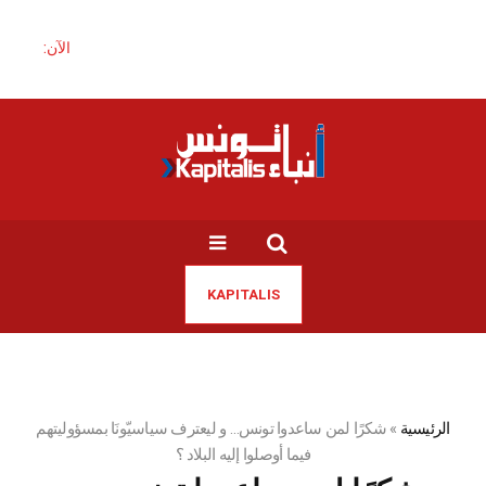
الآن:
KAPITALIS
الرئيسية
»
شكرًا لمن ساعدوا تونس… و ليعترف سياسيّونَا بمسؤوليتهم
فيما أوصلوا إليه البلاد ؟