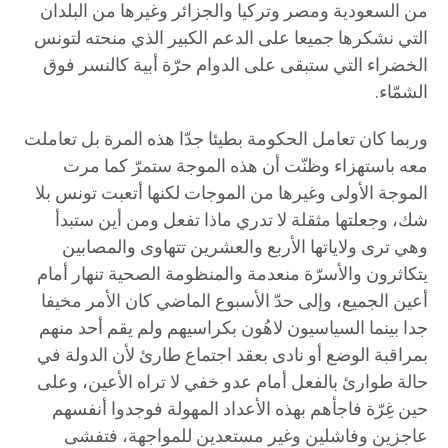
من السعودية ومصر وتركيا والجزائر وغيرها من البلدان
التي نشكرها جميعا على الدعم الكبير الذي منحته لتونس
الخضراء التي ستبقى على الدوام حرّة أبية كالنسر فوق
الشمّاء.
وربما كان تعامل الحكومة بطيئا جدّا هذه المرة بل تعاملت
معه باستهزاء وظنّت أن هذه الموجة ستمرّ كما مرت
الموجة الأولى وغيرها من الموجات لكنها أتعبت تونس بلا
شك، وجعلتها مثقلة لا تدري ماذا تفعل ومن أين ستبدأ
وهي ترى ولاياتها الأربع والعشرين تتهاوى والمصابين
يتكاثرون والأسرّة منعدمة والمنظومة الصحية تنهار أمام
أعين الجميع، وإلى حدّ الأسبوع الماضي كان الأمر مخيفا
جدا بينما السياسيون لاهُون بكراسيهم ولم يقم أحد منهم
بمراقبة الوضع أو نادى بعقد اجتماع طارئ لأن الدولة في
حالة طوارئ بالفعل أمام عدو خفي لا تراه الأعين، وعلى
حين غِرّة فاجأهم بهذه الأعداد المهولة فوجدوا أنفسهم
عاجزين وفاشلين وغير مستعدين للمواجهة، فتفشى