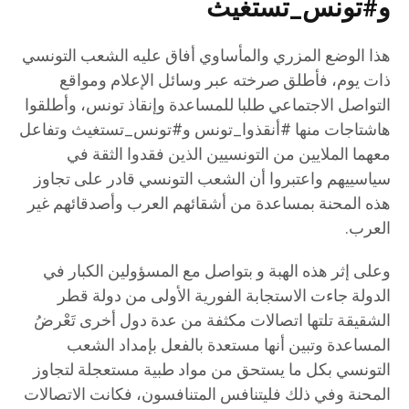
و#تونس_تستغيث
هذا الوضع المزري والمأساوي أفاق عليه الشعب التونسي
ذات يوم، فأطلق صرخته عبر وسائل الإعلام ومواقع
التواصل الاجتماعي طلبا للمساعدة وإنقاذ تونس، وأطلقوا
هاشتاجات منها #أنقذوا_تونس و#تونس_تستغيث وتفاعل
معهما الملايين من التونسيين الذين فقدوا الثقة في
سياسييهم واعتبروا أن الشعب التونسي قادر على تجاوز
هذه المحنة بمساعدة من أشقائهم العرب وأصدقائهم غير
العرب.
وعلى إثر هذه الهبة و بتواصل مع المسؤولين الكبار في
الدولة جاءت الاستجابة الفورية الأولى من دولة قطر
الشقيقة تلتها اتصالات مكثفة من عدة دول أخرى تَعْرضُ
المساعدة وتبين أنها مستعدة بالفعل بإمداد الشعب
التونسي بكل ما يستحق من مواد طبية مستعجلة لتجاوز
المحنة وفي ذلك فليتنافس المتنافسون، فكانت الاتصالات