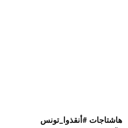
هاشتاجات #أنقذوا_تونس