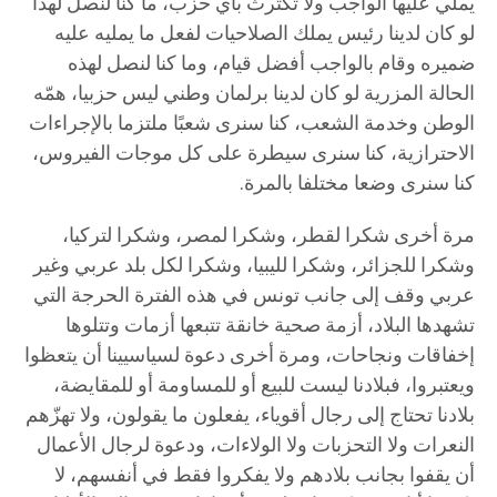
يملي عليها الواجب ولا تكترث بأي حزب، ما كنّا لنصل لهذا
لو كان لدينا رئيس يملك الصلاحيات لفعل ما يمليه عليه
ضميره وقام بالواجب أفضل قيام، وما كنا لنصل لهذه
الحالة المزرية لو كان لدينا برلمان وطني ليس حزبيا، همّه
الوطن وخدمة الشعب، كنا سنرى شعبًا ملتزما بالإجراءات
الاحترازية، كنا سنرى سيطرة على كل موجات الفيروس،
كنا سنرى وضعا مختلفا بالمرة.
مرة أخرى شكرا لقطر، وشكرا لمصر، وشكرا لتركيا،
وشكرا للجزائر، وشكرا لليبيا، وشكرا لكل بلد عربي وغير
عربي وقف إلى جانب تونس في هذه الفترة الحرجة التي
تشهدها البلاد، أزمة صحية خانقة تتبعها أزمات وتتلوها
إخفاقات ونجاحات، ومرة أخرى دعوة لسياسيينا أن يتعظوا
ويعتبروا، فبلادنا ليست للبيع أو للمساومة أو للمقايضة،
بلادنا تحتاج إلى رجال أقوياء، يفعلون ما يقولون، ولا تهزّهم
النعرات ولا التحزبات ولا الولاءات، ودعوة لرجال الأعمال
أن يقفوا بجانب بلادهم ولا يفكروا فقط في أنفسهم، لا