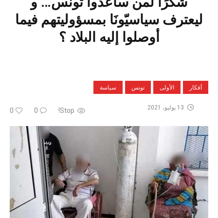
شكرًا لمن ساعدوا تونس… و
ليعترف سياسيّونَا بمسؤوليتهم فيما
أوصلوا إليه البلاد ؟
أفكار
الأولى
تونس
سياسة
13 يوليو، 2021
0
0
Stop!