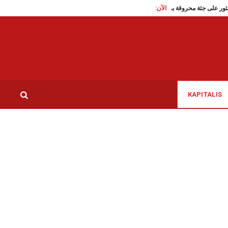
الآن:
د الكبير: العثور على جثة محروقة بمنطقة سيدي مخلوف
جامعة كرة اليد: توزيع مهام الأع
KAPITALIS