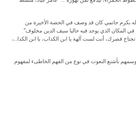
الخطوط الحمراء، ليدفع ثمن تهوره”… “عامر عياد، منشط
فع له بكرم حاتمي كان قد وصف في الحصة الأخيرة من
اري الرأس في المكان الذي يوجد فيه حاليا سيف الدين مخلوف”
تجتاح قصرك، أنت لست آلهة يا ابن الكذاب، يا ابن الكذا…،
 و وسمهم بأشنع النعوت في نوع من الفهم الخاطىء لمفهوم