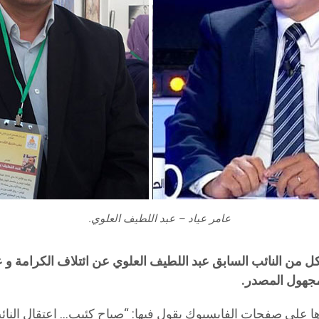
عامر عياد – عبد اللطيف العلوي.
لمجهول المصدر.
ا على صفحات الفايسبوك يقول فيها: “صباح كئيب… اعتقال النائب ع