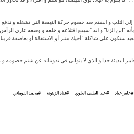
”… “ما يقوم به عياد، بوق النهضة، هو شتم و افتراء و قد تجاوز 
لجوء إلى الثلب و الشتم ضد خصوم حركة النهضة التي تشغله و تد
جمهورية قيس سعيد بأنه “ابن الزنا” و انه “سيقع اقتلاعه و خلعه و وضعه ع
يد ستكون على شاكلة “أخيك هتلر أو الاستقالة أو بعاصفة قريبا 
ابير البذيئة جدا و الذي لا يتوانى في تدويناته عن شتم خصومه
عامر عياد
عبد اللطيف العلوي
قناة الزيتونة
محمد القوماني