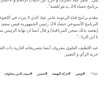
يلي: “عامر عياد انحرف و خرج عن أدبيات الإعلام و الأخلاق
برنامج حصاد 24، يدعو للفتنة”…
مقدم برامج قناة الزيتونة عامر عياد الذي لا يتردد في ال
البرنامج الأسبوعي حصاد 24، رئيس ال
(يقصد بذلك سجن المرناقية) و قال أيضا ان نهاية الرئيس سع
يا ابن الزنا…”.
عبد اللطيف العلوي معروف أيضا بتصريحاته النارية ذات التع
حرية الرأي و التعبير.
Tags:
تونس
حركة النهضة
خنيس
سيف الدين مخلوف