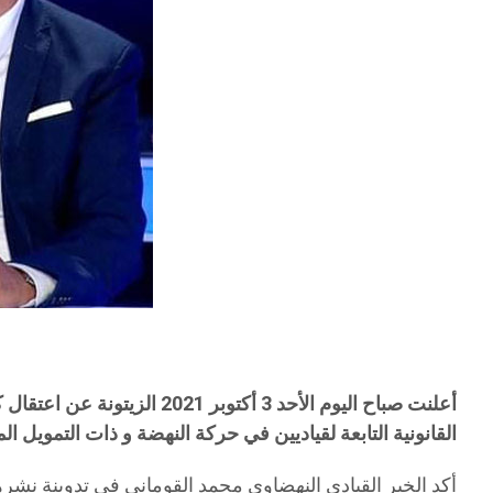
أعلنت صباح اليوم الأحد 3 أكتوبر 2021 الزيتونة عن اعتقال كل من النائب السابق عبد اللطيف العلوي عن ائتلاف الكرامة و عامر عياد
القانونية التابعة لقياديين في حركة النهضة و ذات التمويل ا
أكد الخبر القيادي النهضاوي محمد القوماني في تدوينة نشره