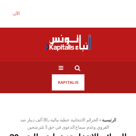
الآن:
KAPITALIS
الرئيسية
»
الجرائم الانتخابية: خطية مالية بـ30 ألف دينار ضد
القروي..وعدم سماع الدعوى في حق 3 مٌترشحين