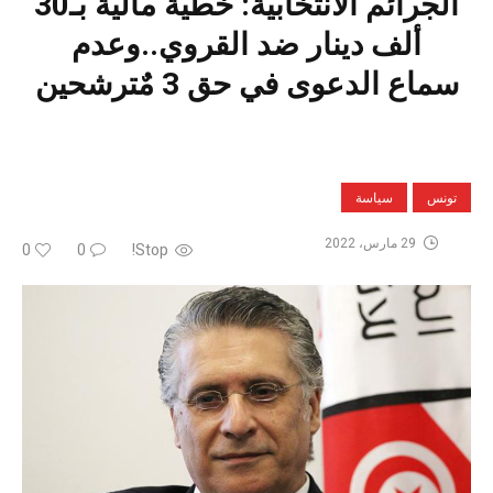
الجرائم الانتخابية: خطية مالية بـ30
ألف دينار ضد القروي..وعدم
سماع الدعوى في حق 3 مٌترشحين
تونس
سياسة
29 مارس، 2022
0
0
Stop!