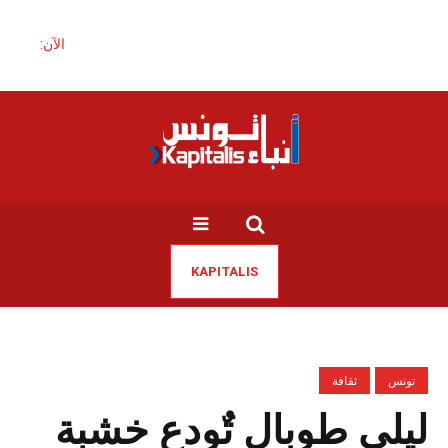
الآن:
KAPITALIS
تونس
ثقافة
ليلى طوبال تٌودع خشبة