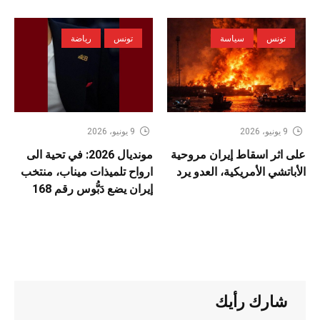
تونس
سياسة
تونس
رياضة
9 يونيو، 2026
9 يونيو، 2026
على اثر اسقاط إيران مروحية
مونديال 2026: في تحية الى
الأباتشي الأمريكية، العدو يرد
ارواح تلميذات ميناب، منتخب
إيران يضع دَبُّوس رقم 168
شارك رأيك