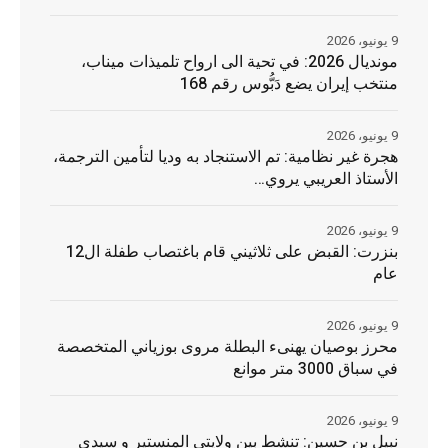
9 يونيو، 2026
مونديال 2026: في تحية الى ارواح تلميذات ميناب،
منتخب إيران يضع دَبُّوس رقم 168
9 يونيو، 2026
هجرة غير نظامية: تم الاستنجاد به وديا لتأمين الترجمة،
الأستاذ العريبي يروي…
9 يونيو، 2026
بنزرت: القبض على ثلاثيني قام باغتصاب طفلة ال12
عام
9 يونيو، 2026
محرز بوصيان يهنىء البطلة مروى بوزياني المتخصصة
في سباق 3000 متر موانع
9 يونيو، 2026
نبيل بن حسين: تنشط بين ولايتي المنستير و سيدي