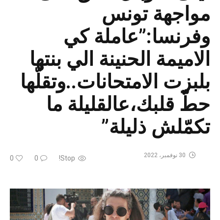
مواجهة تونس
وفرنسا:”عاملة كي
الاميمة الحنينة الي بنتها
بلبزت الامتحانات..وتقلّها
حطّ قلبك،عالقليلة ما
تكمّلش ذليلة”
30 نوفمبر، 2022
0
0
Stop!