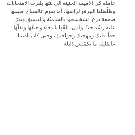
عاملة كي الاميمة الحنينة الي بنتها بلبزت الامتحانات
وطلّعتلها النيرفو لراسها، آما تقوم عالصباح اطيبلها
صحفة درع، تشخشخوا بالشاميّة والفستق وتذرّ
عليه رشّه حبّ وامل، تلفّها بالدفاء وتعنقّها وتقلّها
حطّ قلبك ومهجتك وجواجيك، وحتى كان باصينا
عالقليلة ما تكمّلش ذليلة