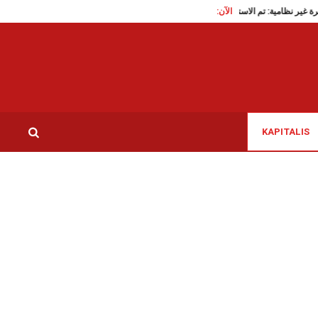
الآن:
هجرة غير نظامية: تم الاستنجاد به وديا لتأمين الترجمة، الأستاذ العريبي يروي…
ب
KAPITALIS