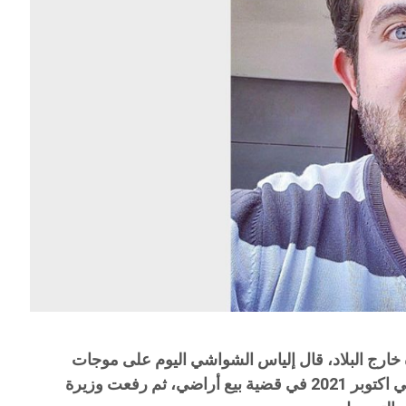
خارج البلاد، قال إلياس الشواشي اليوم على موجات
الديوان اف ام أن والده اتهمه الرئيس في اكتوبر 2021 في قضية بيع أراضي، ثم رفعت وزيرة