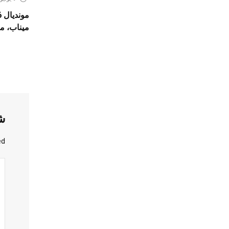
ميناب، منت
ش
d.