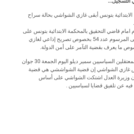
ي التسجيل…
ي التحقيق 18 بالمحكمة الابتدائية بتونس أبقى غازي الشواشي بحالة سراح
امام قاضي التحقيق بالمحكمة الابتدائية بتونس على
خلفية شكاية من وزيرة العدل على معنى المرسوم عدد 54 بخصوص تصريح إذاعي لغازي
 ما يعرف بقضية التآمر على أمن الدولة.
و من جهته، قال عضو هيئة الدفاع عن المعتقلين السياسيين سمير ديلو اليوم الجمعة 30 جوان
عارض غازي الشواشي إن قضية الشواششي هي قضية
بأن وزيرة العدل اشتكت الشواشي على أساس