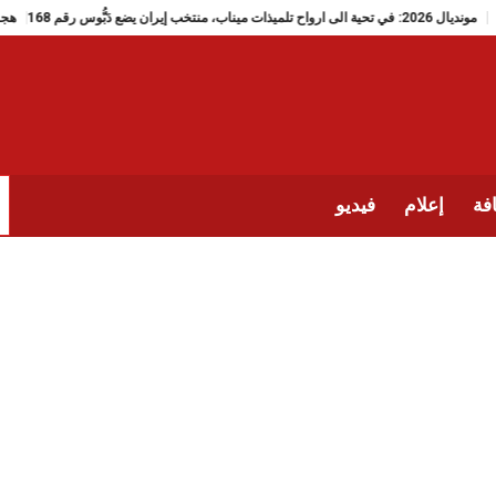
مونديال 2026: في تحية الى ارواح تلميذات ميناب، منتخب إيران يضع دَبُّوس رقم 168
فة
إعلام
فيديو