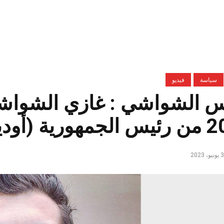
سياسة
فيديو
اس الشواشي : غازي الشواش
رية (أوديو)
و، 2023