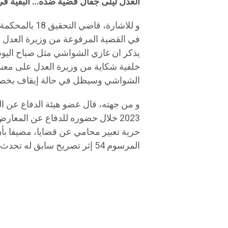
العدل ليلى جفال قضية ضده… البقية ف
و للاشارة، قاض
في القضية المرفوعة من وزيرة العدل .
يذكر ان غازي الشواشي مثل صباح اليوم 
الشواشي وسيظل في حالة إيقاف بخصوص
2023 خلال حضوره للدفاع عن الم
حرية تعبير محامي عن قضايا، مضيفا 
المرسوم 54 إثر تصريح سابق له تحدث فيه عن تلفيق قضايا لسياسيين .