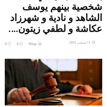
شخصية بينهم يوسف
الشاهد و نادية و شهرزاد
عكاشة و لطفي زيتون….
12 سبتمبر، 2023
0
0
Stop!