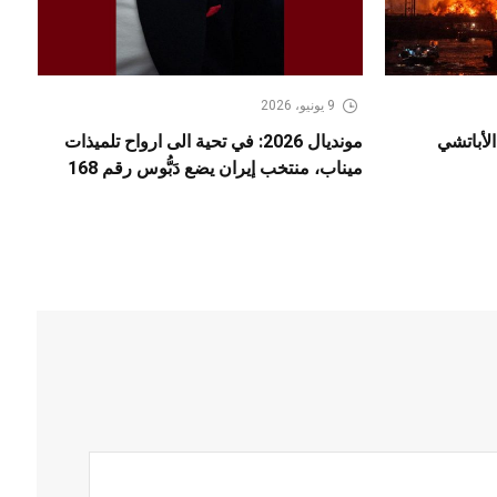
9 يونيو، 2026
لأباتشي
مونديال 2026: في تحية الى ارواح تلميذات
ميناب، منتخب إيران يضع دَبُّوس رقم 168