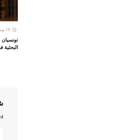
10 يونيو، 2026
تونسيان ف
البحثية ف
ش
d.