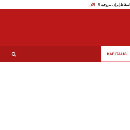
ربية
الآن:
على اثر اسقاط إيران مروحية الأباتشي الأمريكية، العدو يرد
مونديال 2026: في تحية الى ارواح تلميذات ميناب، منتخب إيران يضع دَبُّوس رقم 168
KAPITALIS