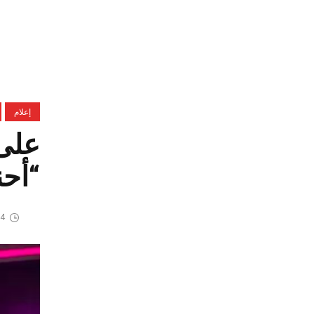
إعلام
على 
“أحنا ل
4 ديسمبر، 2023