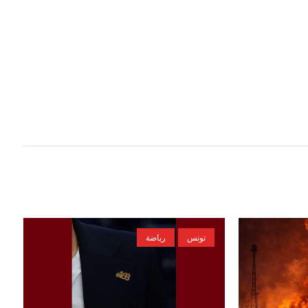
تونس
رياضة