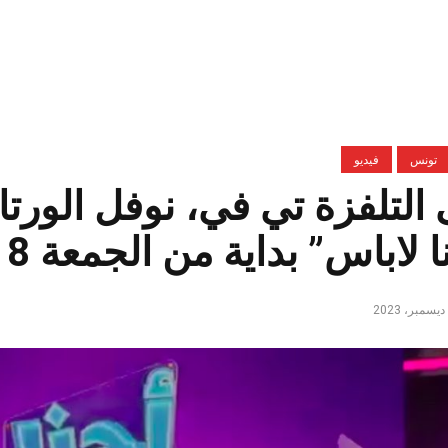
تونس
فيديو
التلفزة تي في، نوفل الورتا
اباس” بداية من الجمعة 8 ديسمبر الجاري (فيديو)