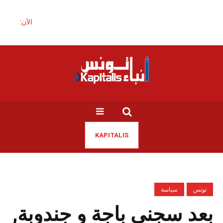
الآن:
KAPITALIS
تونس
سياسة
بعد سجني باجة و جندوبة,