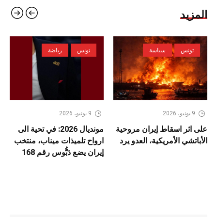
المزيد
تونس
سياسة
تونس
رياضة
9 يونيو، 2026
9 يونيو، 2026
على اثر اسقاط إيران مروحية
مونديال 2026: في تحية الى
الأباتشي الأمريكية، العدو يرد
ارواح تلميذات ميناب، منتخب
إيران يضع دَبُّوس رقم 168