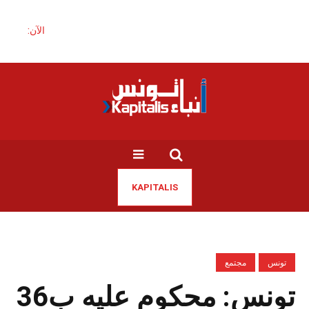
الآن:
KAPITALIS
تونس
مجتمع
تونس: محكوم عليه ب36