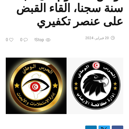
سنة سجنا، القاء القبض
على عنصر تكفيري
20 فبراير، 2024
0
0
Stop!