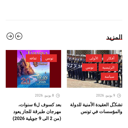
المزيد
أفكار
الأولى
تونس
ثقافة
الرئيسية
تونس
سياسة
9 يونيو، 2026
8 يونيو، 2026
تشكـّل العقيدة الأمنية للدولة
بعد كسوف ل6 سنوات،
والمؤسسات في تونس
مهرجان طبرقة للجاز يعود
(من 2 الى 9 جويلية 2026)