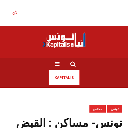
الآن:
KAPITALIS
تونس
مجتمع
تونس- مساكن : القبض