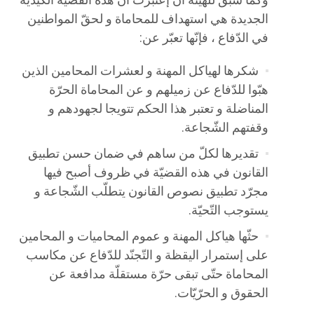
وكما سبق للهيئة أن إعتبرت أنّ هذه القضيّة الكيديّة
الجديدة هي استهداف للمحاماة و لحقّ المواطنين
في الدّفاع ، فإنّها تعبّر عن:
شكرها لهياكل المهنة و لعشرات المحامين الذين
هبّوا للدّفاع عن زميلهم و عن المحاماة الحرّة
المناضلة و تعتبر هذا الحكم تتويجا لجهودهم و
وقفتهم الشّجاعة.
تقديرها لكلّ من ساهم في ضمان حسن تطبيق
القانون في هذه القضيّة في ظروف أصبح فيها
مجرّد تطبيق نصوص القانون يتطلّب الشّجاعة و
يستوجب التّحيّة.
حثّها هياكل المهنة و عموم المحاميات و المحامين
على إستمرار اليقظة و التّجنّد للدّفاع عن مكاسب
المحاماة حتّى تبقى حرّة مستقلّة مدافعة عن
الحقوق و الحرّيّات.