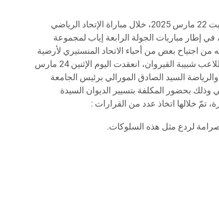
*️ تبعا لأحداث العنف التي جدّت يوم السبت 22 مارس 2025، خلال مباراة الإتحاد الرياضي
، في إطار مباريات الجولة الرابعة إياب لمجموعة
ه من اجتياح بعض من أحباء الاتحاد المنستيري لأرضية
قاعة محمد مزالي والحركة اللاّأخلاقية للاعب شبيبة القيروان، انعقدت اليوم الإثنين 24 مارس
والرياضة السيد الصادق المورالي برئيس الجامعة
ي وذلك بحضور المكلفة بتسيير الديوان السيدة
تمّ خلالها اتخاذ عدد من القرارات :
صرامة لردع مثل هذه السلوكات.