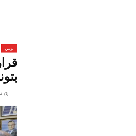
تونس
قرار
بتو
24 مارس