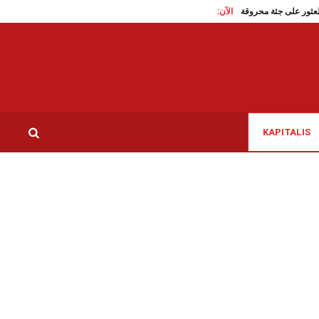
ن
الآن:
عبد الكبير: العثور على جثة محروقة بمنطقة سيدي مخلوف
جامعة كرة اليد: توزيع مها
KAPITALIS