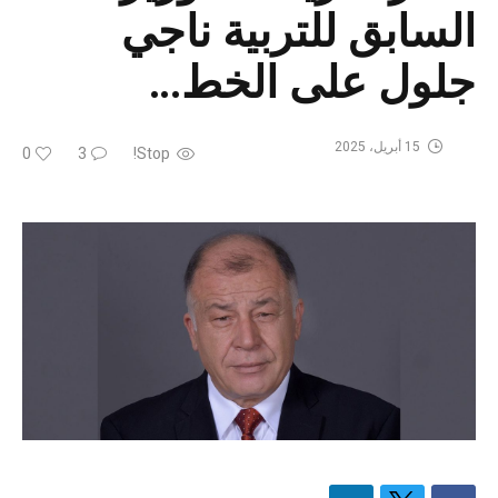
السابق للتربية ناجي
جلول على الخط…
15 أبريل، 2025
0
3
Stop!