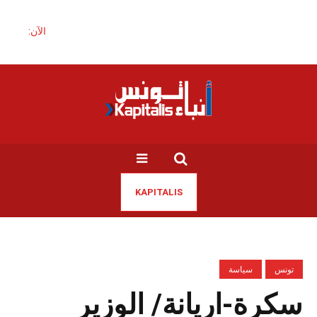
الآن:
KAPITALIS
تونس
سياسة
سكرة-اريانة/ الوزير