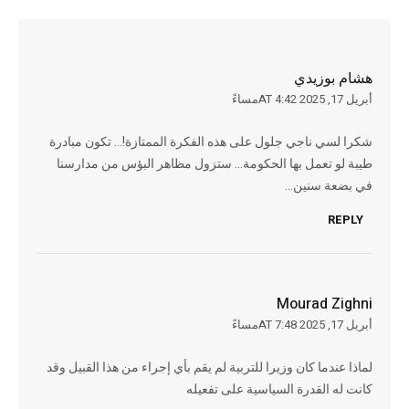
هشام بوزيدي
أبريل 17, 2025 AT 4:42مساءً
شكرا لسي ناجي جلول على هذه الفكرة الممتازة!… تكون مبادرة
طيبة لو تعمل بها الحكومة… ستزول مظاهر البؤس من مدارسنا
في بضعة سنين…
REPLY
Mourad Zighni
أبريل 17, 2025 AT 7:48مساءً
لماذا عندما كان وزيرا للتربية لم يقم بأي إجراء من هذا القبيل وقد
كانت له القدرة السياسية على تفعيله