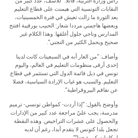
رأس وزارة التربية، قائلا: “للأسف، عدد كبير من
النقابات التونسية التي هيمنت على قطاع التعليم
بعد الثورة ما زالت تعيش في فترة الخمسينيات،
وبعضها هاجمني مرددا شعار: الحبيب بورقيبة افتتح
المدارس وناجي جلول أغلقها. وهذا الكلام غير
صحيح ويحمل الكثير من التجني”.
وأضاف: “من العار أنه في السبعينات كانت لدينا
إحدى أرقى منظومات التعليم في العالم، واليوم
تونس في ذيل قائمة الدول التي تستثمر في قطاع
التعليم. والسبب هو غياب الإرادة السياسية، فضلا
عن تفاقم البيروقراطية”.
وأوضح بالقول: “إذا أردت- كمواطن تونسي- ترميم
مدرسة، يجب عليّ مراجعة عدد كبير من الإدارات
والحصول على عشرات التراخيص. وهذه النقطة
تجعل بلدا كتونس لا يتقدم أبدا، رغم أن لديه
إمكانيات كبيرة جدا””.