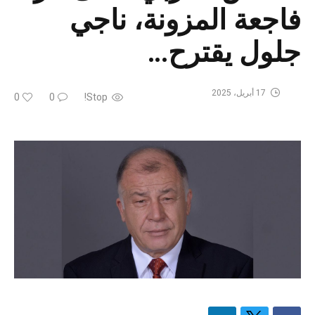
فاجعة المزونة، ناجي
جلول يقترح…
17 أبريل، 2025
0
0
Stop!