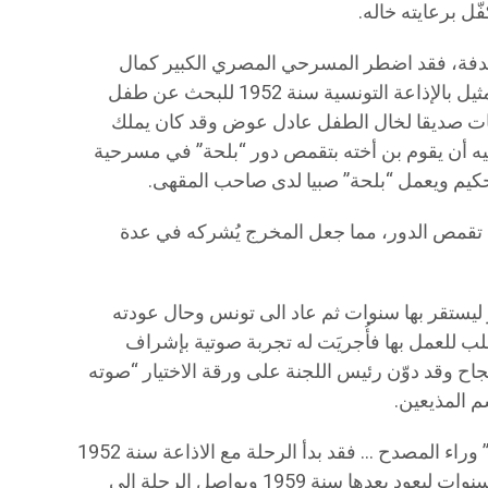
ل برعايته خاله.
صدفة، فقد اضطر المسرحي المصري الكبير كمال
بركات، الذي كان يشرف على قسم التمثيل بالإذاعة التونسية سنة 1952 للبحث عن طفل
ركات صديقا لخال الطفل عادل عوض وقد كان يملك
ليه أن يقوم بن أخته بتقمص دور “بلحة” في مسرحية
حكيم ويعمل “بلحة” صبيا لدى صاحب المقهى.
 تقمص الدور، مما جعل المخرج يُشركه في عدة
يستقر بها سنوات ثم عاد الى تونس وحال عودته
لب للعمل بها فأُجريَت له تجربة صوتية بإشراف
نجاح وقد دوّن رئيس اللجنة على ورقة الاختيار “صوته
 المذيعين.
أكثر من 50 سنة قضاها “كروان الإذاعة” وراء المصدح … فقد بدأ الرحلة مع الاذاعة سنة 1952
في قسم التمثيل، ثم انقطع لمدة ثلاث سنوات ليعود بعدها سنة 1959 ويواصل الرحلة الى