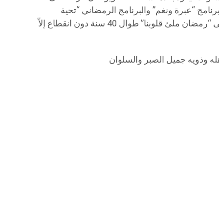
يم برنامج “عبرة ونغم” والبرنامج الرمضاني “تحية
الغروب” والذي تحول عنوانه بعد ذلك الى “رمضان ملئ قلوبنا” طوال 40 سنة دون انقطاع إلاّ
له وذويه جميل الصبر والسلوان