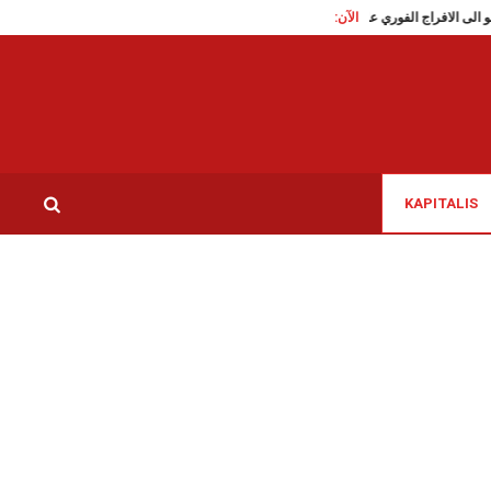
الآن:
تقاطع تدعو الى الافراج الفوري على الناشطة السياسية سوار البرقاوي
عاملات النظ
KAPITALIS