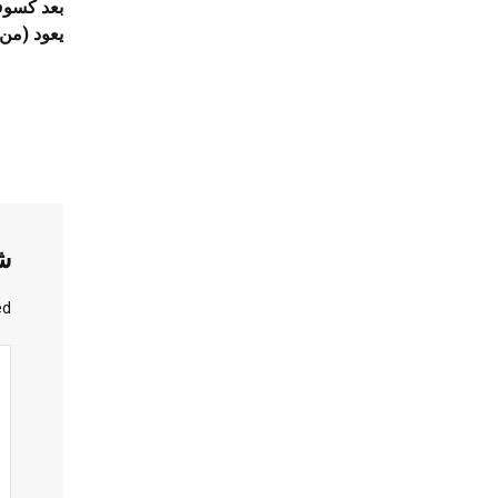
يعود (من 2 الى 9 جويلية 026
ش
d.