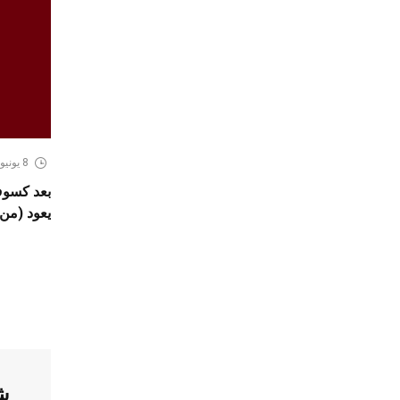
8 يونيو، 2026
يعود (من 2 الى 9 جويلية 026
ش