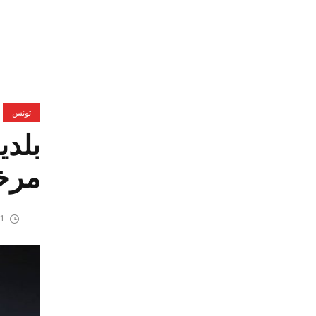
تونس
بلدي
مرخ
31 مايو