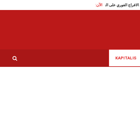
الآن:
قاطع تدعو الى الافراج الفوري على الناشطة السياسية سوار البرقاوي
عاملات النظافة بم
KAPITALIS