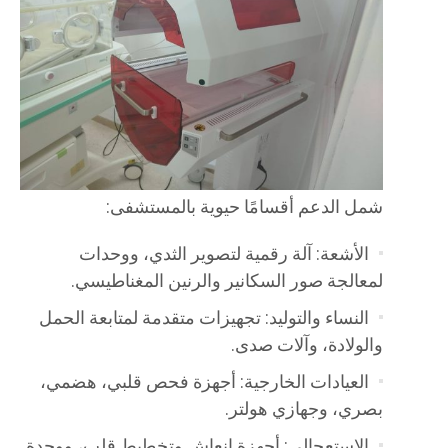
شمل الدعم أقسامًا حيوية بالمستشفى:
الأشعة: آلة رقمية لتصوير الثدي، ووحدات
لمعالجة صور السكانير والرنين المغناطيسي.
النساء والتوليد: تجهيزات متقدمة لمتابعة الحمل
والولادة، وآلات صدى.
العيادات الخارجية: أجهزة فحص قلبي، هضمي،
بصري، وجهازي هولتر.
الاستعجالي: أجهزة إنعاش وتخطيط قلب، ووحدة