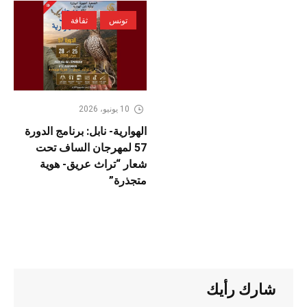
تونس
ثقافة
10 يونيو، 2026
الهوارية- نابل: برنامج الدورة
57 لمهرجان الساف تحت
شعار “تراث عريق- هوية
متجذرة”
شارك رأيك