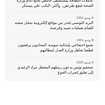
عاملات النظافة بمستشفى جامعي تحتج امام وزارة
الصحة فيقع طردهن.. وأكثر، النائب علي يستنكر
8 يونيو، 2026
البريد التونسي يُحذر من مواقع إلكترونية تنتحل صفته
للقيام بعمليات تصيد وقرصنة
8 يونيو، 2026
تجمع احتجاجي بإبتدائية سوسة: المحامون يرفضون
قطعيا تجاهل وزارة العدل لمطالبهم
8 يونيو، 2026
صحفيو تونس يدعون زميلهم المعتقل مراد الزغيدي
إلى تعليق إضراب الجوع