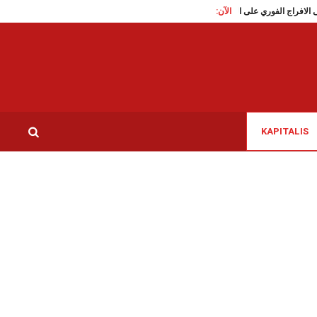
الآن:
تقاطع تدعو الى الافراج الفوري على الناشطة السياسية سوار البرقاوي
عاملات النظافة 
KAPITALIS