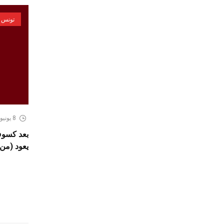
تونس
8 يونيو، 2026
يعود (من 2 الى 9 جويلية 026