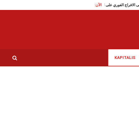
الآن:
تقاطع تدعو الى الافراج الفوري على الناشطة السياسية سوار البرقاوي
عاملات النظافة ب
KAPITALIS