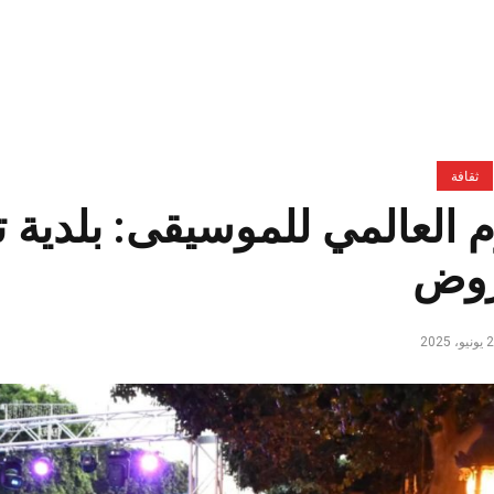
ثقافة
م العالمي للموسيقى: بلدي
روض
و، 2025