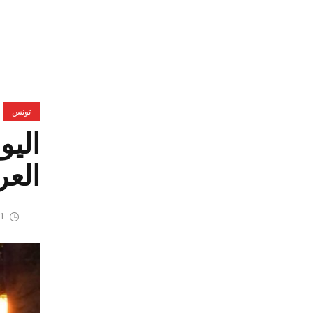
تونس
اليو
الع
21 يوني