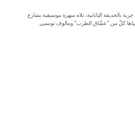
بة بالحديقة اليابانية، تلاه سهرة موسيقية بشارع
حياها كلّ من “عشّاق الطرب” ومالوف تونسي.