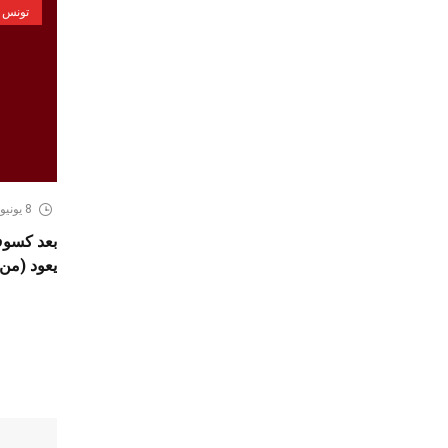
تونس
8 يونيو، 2026
يعود (من 2 الى 9 جويلية 026