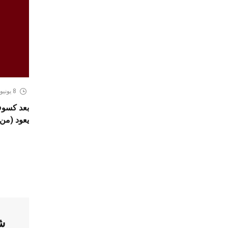
8 يونيو، 2026
يعود (من 2 الى 9 جويلية 026
ش