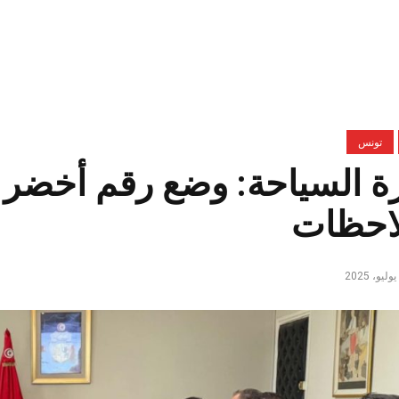
تونس
ة السياحة: وضع رقم أخضر 
لاحظات