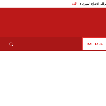
الآن:
تقاطع تدعو الى الافراج الفوري على الناشطة السياسية سوار البرقاوي
عاملات النظ
KAPITALIS