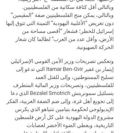
وبالتالي أقل كثافة سكانية من الفلسطينيين.
وبالتالي، يمكن منح الفلسطينيين صفة “المقيمين”
دون تعريض “الأغلبية اليهودية” الثمينة التي تتوق إليها
إسرائيل للخطر؛ فشعار “أقصى مساحة من
الأرض، وأقل عدد من العرب” لطالما كان شعار
الحركة الصهيونية.
وتعكس تصريحات وزير الأمن القومي الإسرائيلي
إيتمار بن غفير Itamar Ben-Gvir التي تدعو إلى
تسليح المستوطنين، وإلى للقتل العمد
للفلسطينيين، وتصريحات وزير المالية المتطرف
بتسلئيل سموتريتش Bezalel Smotrich الذي دعا
إلى تجويع أهل غزة، وإلى ضم الضفة الغربية، الفكر
الإيديولوجي لحكومة بنيامين نتنياهو الذي يكرس
مشروع الدولة اليهودية على كل أرض فلسطين
التاريخية، ويعطي الضوء الأخضر لعصابات