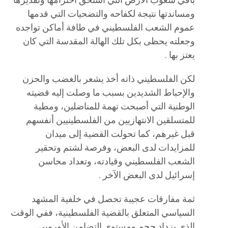
باقي شعوب الأرض التي استحق احترامها وتقديرها
ومساندتها نتيجة لكفاحه والتضحيات التي قدمها
عموم الشعب الفلسطيني في طافة أماكن تواجده
وجعلته يحظى بكل تلك الهالة المقدسة التي كان
يعتز بها .
لكن الفلسطيني ذاته أخذ يشعر بالغضب والحزن
والإحباط الشديدين بسبب ما وصلت إليه قضيته
الوطنية التي أصبحت تهمة للمناضلين، ومطية
للمتسلقين الانتهازيين من الفلسطينيين أنفسهم
قبل غيرهم، كما تحولت القضية إلى ميدان
للمزايدات لدى البعض، وفرصة لشتم وتحقير
الشعب الفلسطيني وقيادته، وتعداد محاسن
إسرائيل لدى البعض الآخر .
ثمة مفارقات عجيبة تحصل في خلفية المشهد
السياسي المتعلق بالقضية الفلسطينية، ففي الوقت
الذي يزداد حجم ومستوى التضامن الأوروبي