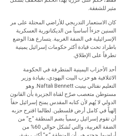
فقط، حُكم على عزريا بهذا الحكم المُخفف بشكل
مثير للشفقة.
كان الاستعمار التدريجي للأراضي المحتلة على مر
السنين جزءاً أساسياً من الديكتاتورية العسكرية
الإسرائيلية في الضفة الغربية. يتسارع هذا الوضع
باطراد تحت قيادة أكثر حكومات إسرائيل يمينية
تطرفاً على الإطلاق.
أحد الأحزاب اليمينية المتطرفة في الحكومة
الائتلافية هو حزب البيت اليهودي، بقيادة وزير
التعليم نفتالي بينيت Naftali Bennett. وهو
مستوطن متعصب صرّح لقناة الجزيرة بأن القانون
الدولي لا يُهم لأن كتابه المقدس يمنح إسرائيل حقاً
إلهياً في كامل أرض فلسطين. لطالما اقترح حزبه
أن تقوم إسرائيل رسمياً بضم المنطقة “ج” من
الضفة الغربية، والتي تُشكل حوالي 60% من
أراضيها. حجته هي أن المنطقة “ج” أكثر ريفية،