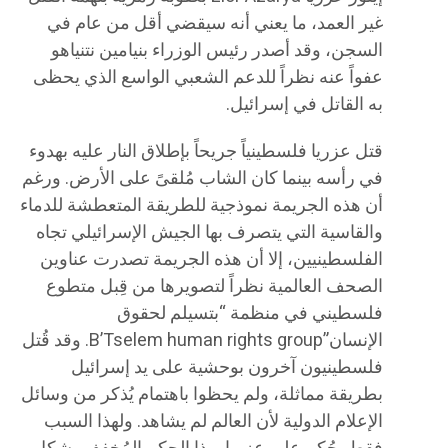
غير العمد، ما يعني أنه سيقضي أقل من عام في
السجن، وقد أصدر رئيس الوزراء بنيامين نتنياهو
عفواً عنه نظراً للدعم الشعبي الواسع الذي يحظى
به القاتل في إسرائيل.
قتل عزريا فلسطينياً جريحاً بإطلاق النار عليه بهدوء
في رأسه بينما كان الشاب مُلقىً على الأرض. ورغم
أن هذه الجريمة نموذجية للطريقة المتعطشة للدماء
والقاسية التي يتصرف بها الجيش الإسرائيلي تجاه
الفلسطينيين، إلا أن هذه الجريمة تصدرت عناوين
الصحف العالمية نظراً لتصويرها من قِبل متطوع
فلسطيني في منظمة “بتسيلم لحقوق
الإنسان”B’Tselem human rights group. وقد قُتل
فلسطينيون آخرون بوحشية على يد إسرائيل
بطريقة مماثلة، ولم يحظوا باهتمام يُذكر من وسائل
الإعلام الدولية لأن العالم لم يشاهد. ولهذا السبب