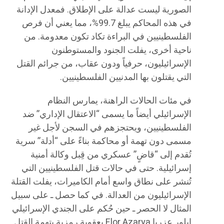
الصورية ليست عدالة على الإطلاق. فمعدل الإدانة
في هذه المحاكم يبلغ 99.7%، مما يعني أن فرص
الفلسطينيين في البراءة تكاد تكون معدومة. من
ناحية أخرى، يفلت الجنود والمستوطنون
الإسرائيليون، حرفياً ودون عقاب، من جرائم القتل
التي يقتلون بها المدنيين الفلسطينيين.
في مئات الحالات الراهنة، يمارس النظام
الإسرائيلي أيضاً ما يسمى “الاعتقال الإداري” ضد
الفلسطينيين، ويحتجزهم في السجن لأجل غير
مسمى دون تهمة أو محاكمة بناءً على “أدلة” سرية
تُقدم إلى “قاضٍ” عسكري من قِبل وكالة أمنية
إسرائيلية. حتى في حالات قتل الفلسطينيين التي
تُنشر على نطاق واسع أمام الكاميرات، يفلت القتلة
الإسرائيليون من العدالة. في كما حصل ـ على سبيل
المثال لا الحصر ـ حين حُكم على الجندي الإسرائيلي
إيلور عزريا Elor Azarya بعقوبة رمزية بتهمة القتل