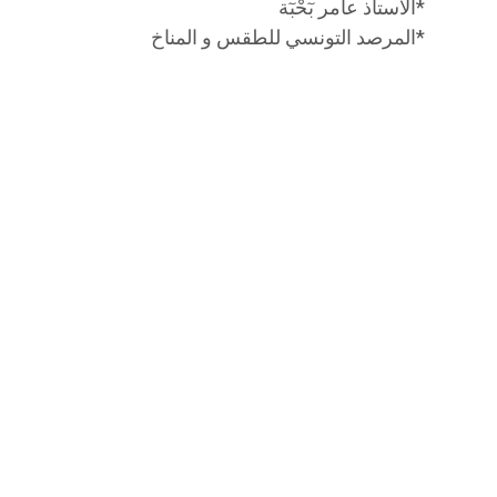
*الأستاذ عامر بٓحْبٓة
*المرصد التونسي للطقس و المناخ