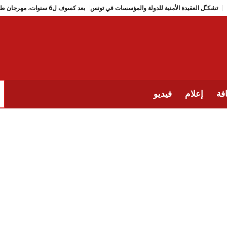
تشكـّل العقيدة الأمنية للدولة والمؤسسات في تونس
بعد كسوف ل6 سنوات، مهرجان طبرقة للجاز يعود (من 2 الى 9 جويلية 2026)
فة
إعلام
فيديو