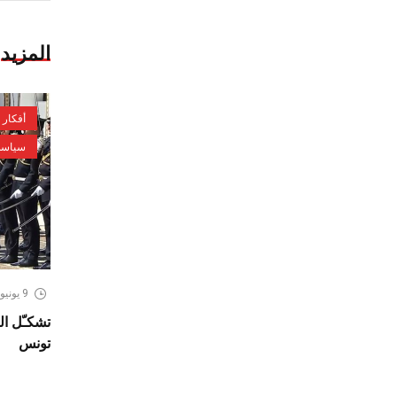
المزيد
أفكار
سياسة
9 يونيو، 2026
تشكـّل ال
تونس