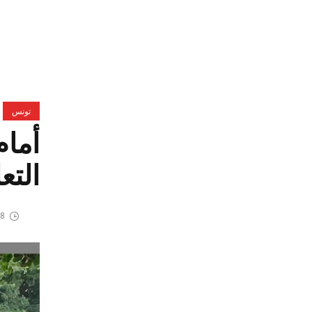
تونس
أمام
التع
28 أغسط