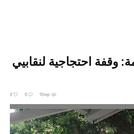
ة: وقفة احتجاجية لنقابيي
0
0
Stop!