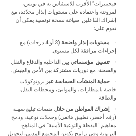
فيجيبيرات” الأقرب للاستئناس به في تونس،
لمرونته واعتماده على مستويات إنذار محدّدة، مع
إشراك الفاعلين. صياغة نسخة تونسية يمكن أن
تقوم على:
مستويات إنذار واضحة (
3 أو 4 درجات) مع
إجراءات مرافقة لكل مستوى.
تنسيق مؤسساتي
بين الداخلية والدفاع والنقل
والصحة، مع دوريات مشتركة بين الأمن والجيش.
حماية المنشآت الحساسة عبر
بروتوكولات
خاصة بالمطارات، والموانئ، ومحطات النقل،
والطاقة.
إشراك المواطن من خلال
منصات تبليغ سهلة
(رقم أخضر، تطبيق هاتفي) وحملات توعية، ودمج
مفاهيم “اليقظة والتوعية الأمنية” في المناهج
التربوية وفي برامج تكوين المجتمع المدني، لتحويل