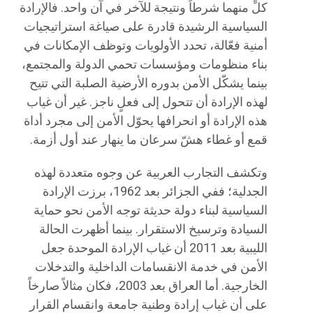
كلٍّ منهما شرطاً ونتيجة للآخر في آن واحد. فالإرادة
السياسية الرشيدة قادرة على صياغة استراتيجيات
أمنية فعّالة، تحدد الأولويات وتوظف الإمكانات في
بناء منظومات ومؤسسات تحمي الدولة والمجتمع،
بينما يشكّل الأمن بدوره الأرضية الصلبة التي تتيح
لهذه الإرادة أن تتحول إلى فعلٍ ناجز. غير أن غياب
هذه الإرادة أو انحرافها يحوّل الأمن إلى مجرد أداة
قمع أو غطاء هشّ سرعان ما ينهار عند أول أزمة.
وتكشف التجارب العربية عن وجوه متعددة لهذه
الجدلية؛ ففي الجزائر بعد 1962، برزت الإرادة
السياسية لبناء دولة حديثة توجه الأمن نحو حماية
السيادة وترسيخ الاستقرار. بينما أظهرت الحالة
الليبية بعد 2011 أن غياب الإرادة الموحدة جعل
الأمن في خدمة الانقسامات الداخلية والتدخلات
الخارجية. أما العراق بعد 2003، فكان مثالاً صارخاً
على أن غياب إرادة وطنية جامعة وانقسام القرار