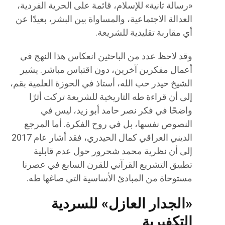
«رسالة ثانية» للإسلام، قائمة على الحرية الفردية،
العدالة الاجتماعية، والمساواة بين البشر، بعيدًا عن
أي مقاربة تقليدية للشريعة.
وقد لاحظ عدد من الباحثين انعكاس هذا النهج في
أعمال مفكرين آخرين، دون اقتباس مباشر. يشير
الشيخ حيدر حب الله، أستاذ في الحوزة العلمية بقم،
إلى أن قراءة طه التاريخية للشريعة تركت أثرًا
واضحًا في فكر نصر حامد أبو زيد، ليس في
النصوص نفسها، بل في روح الفكرة. أما المرجع
الديني العراقي كمال الحيدري، فقد أشار عام 2017
إلى أن نظرية محمد شحرور حول عدم قابلية
تطبيق التشريع القرآني للقرن السابع في عصرنا
مستوحاة من المبادئ الأساسية التي صاغها طه.
«الجدار العازل» للسردية
التكفيرية