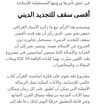
في عمق تأثيرها ورؤيتها المستقبلية للإسلام».
أقصى سقف للتجديد الديني
وينسجم هذا الرأي مع ما ذكره الأستاذ العراقي
جعفر نجم نصر، الذي رأى أن طه قدم «أقصى
سقف للتجديد الديني»، مستحيل تجاوزه دون
الخروج عن الإسلام نفسه. ويشير نصر إلى أن
الغرابة والأصالة كانتا سمتين أساسيتين في مشروع
طه، اللتين تميّزت بهما كتاباته البالغة 34 كتابًا ومئات
المقالات والمحاضرات.
مشروع طه يقوم على فكرة أساسية: القرآن كتاب
عالمي للإنسانية، والآيات المكية تمثل الرسالة
الأصلية التي يمكن أن تُطبق على كل زمان ومكان،
بينما الآيات المدنية مرتبطة بسياق القرن السابع،
وغير قابلة للتطبيق حرفيًا اليوم. لذلك دعا طه إلى