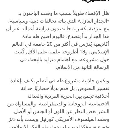
ظل الإقصاء طويلاً بسبب ما وصفه الباحثون بـ
«الجدار العازل» الذي بناته تحالفات دينية وسياسية،
مع سردية تكفيرية حالت دون دراسة أعماله. غير أن
هذا الجدار بدأ يتصدع، فاليوم أصبح طه مادة
أكاديمية يُدرَّس في أكثر من 20 جامعة في العالم
الإسلامي، و18 أطروحة علمية على الأقل كُتبت
حول مشروعه، مع اهتمام متزايد بالبحث في
الرسالة الثانية من الإسلام.
ويكمن جاذبية مشروع طه في أنه لم يكتف بإعادة
تفسير النصوص، بل قدم بديلًا حضاريًا: حداثة
أخلاقية تجمع بين الحرية الفردية والعدالة
الاجتماعية، الروحانية والديمقراطية، والمساواة بين
البشر بغض النظر عن اللون أو الجنس أو الأصل.
وصفه الفيلسوف الأمريكي كورنيل ويست بأنه «ثرّ
وثوري»، مؤكدًا دوره في دمقرطة الفكر الإسلامي