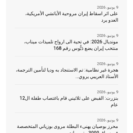
9 يونيو، 2026
على اثر اسقاط إيران مروحية الأباتشي الأمريكية،
العدو يرد
9 يونيو، 2026
مونديال 2026: في تحية الى ارواح تلميذات ميناب،
منتخب إيران يضع دَبُّوس رقم 168
9 يونيو، 2026
هجرة غير نظامية: تم الاستنجاد به وديا لتأمين الترجمة،
الأستاذ العريبي يروي…
9 يونيو، 2026
بنزرت: القبض على ثلاثيني قام باغتصاب طفلة ال12
عام
9 يونيو، 2026
محرز بوصيان يهنىء البطلة مروى بوزياني المتخصصة
في سباق 3000 متر موانع