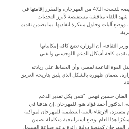
تناول الاجتماع استعراض الخطوط العريضة للنسخة الـ47 من المهرجان، والمقرر إقامتها في
من 11 إلى 20 نوفمبر 2026. كما شهد اللقاء مناقشة مستفيضة لأبرز التحديات
 ووضع آليات وحلول مبتكرة لتفاديها، بما يضمن تقديم
رية.
وزير الثقافة، أن الوزارة تضع كافة إمكانياتها
تقديم كافة أشكال الدعم اللوجستي والفني.
ثل القوة الناعمة لمصر، وأن الحفاظ على ريادته
رة، لضمان ظهوره بالشكل الذي يليق بتاريخه العريق
ة.
ل الفنان حسين فهمي: “نثمن بكل تقدير الدعم
ة، الدكتور أحمد فؤاد هنو، للمهرجان. إن هدفنا في
أفلام متميزة، الارتقاء بالبنية التنظيمية للمهرجان لمواكبة
 مبكرًا هذا العام لوضع استراتيجية متكاملة تضمن
المهرجان كمنصة دولية رائدة لدعم صناعة السينما،