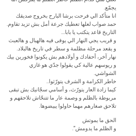
يجمّع.
انا متأكد الي فرحت برشا البارح بخروج صديقك
حمد صواب لعلها تعطيك جرعة أمل بش تزيد تقاوم.
التاريخ قاعد يتكتب يا بابا…
و قريب يجي النهار الي يوفى فيه هالهبال و هالعبث
و يقعد مرحلة مظلمة و سطر في تاريخ هالبلاد.
نهار آخر، أحفادك و أولادهم بش يكونوا فخورين بيك
و ريوسهم عالية كي يقولوا جدّي هو غازي
الشواشي.
خاطر الكرامة و الشرف يتورّثوا..
كيما زادة العار يتورّث، و أسامي سجّانيك بش تبقى
مربوطة بالظلم و وصمة عار ما تتنحّاش تلاحقهم و
تلاحق صغارهم مهما حاولوا يبيضوها.
الحق ما يموتش
و الظلم ما يدومش”.