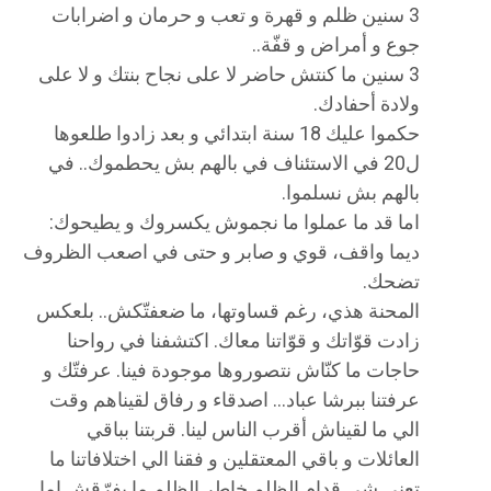
3 سنين ظلم و قهرة و تعب و حرمان و اضرابات
جوع و أمراض و قفّة..
3 سنين ما كنتش حاضر لا على نجاح بنتك و لا على
ولادة أحفادك.
حكموا عليك 18 سنة ابتدائي و بعد زادوا طلعوها
ل20 في الاستئناف في بالهم بش يحطموك.. في
بالهم بش نسلموا.
اما قد ما عملوا ما نجموش يكسروك و يطيحوك:
ديما واقف، قوي و صابر و حتى في اصعب الظروف
تضحك.
المحنة هذي، رغم قساوتها، ما ضعفتّكش.. بلعكس
زادت قوّاتك و قوّاتنا معاك. اكتشفنا في رواحنا
حاجات ما كنّاش نتصوروها موجودة فينا. عرفتّك و
عرفتنا ببرشا عباد… اصدقاء و رفاق لقيناهم وقت
الي ما لقيناش أقرب الناس لينا. قربتنا بباقي
العائلات و باقي المعتقلين و فقنا الي اختلافاتنا ما
تعني شي قدام الظلم خاطر الظلم ما يفرّقش اما