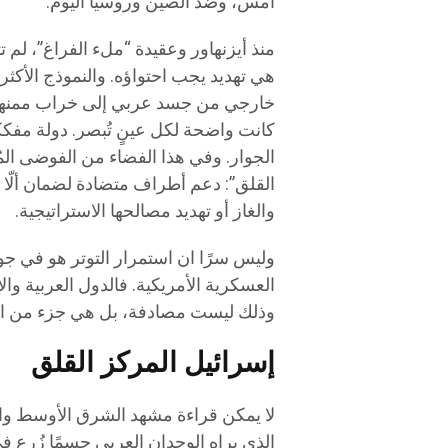
أمس، وضد الصين وروسيا اليوم.
منذ أيزنهاور وعقيدة “ملء الفراغ”، لم تت
خارجي من جسد عربي إلى خراب ممنهج. 
كانت واضحة لكل عينٍ تُبصر. دولة مفككة
الجوار. وفي هذا الفضاء من الفوضى المُد
القلق”: دعم أطراف متضادة لضمان ألّا 
والغاز أو تهديد مصالحها الاستراتيجية.
وليس سرًا ان استمرار التوتر هو في 
العسكرية الأمريكية. فالدول العربية وا
وذلك ليست مصادفة، بل هي جزء من البن
إسرائيل المركز القلق
لا يمكن قراءة مشهد الشرق الأوسط والخ
الذي يراه الوجدان العربي جسمًا زُرع 