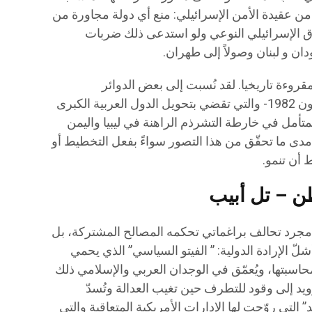
من عقيدة الأمن الإسرائيلي: منع أي دولة مجاورة من
فوق الإسرائيلي النوعي ولو استدعى ذلك ضربات
ان و لبنان وصولاً إلى طهران.
مقروءة تاريخيا. لقد نُسبت إلى بعض الدوائر
الإسرائيلية – لعل أبرز تجلياتها وثيقة يينون 1982- والتي تقضي بتحويل الدول العربية الكبرى
متأمل في خارطة التشرذم الراهنة في ليبيا واليمن
 مدى ما تحقّق من هذا التصور سواءً بفعل التخطيط أو
 أن تنمو.
ن – تل أبيب
مجرد تحالف براغماتي تحكمه المصالح المشتركة، بل
ّ الإرادة الدولية: ” الفيتو السياسي” الذي يحمي
سبتها، ويُعمّق في الوجدان العربي والإسلامي ذلك
ويد إلى وقود للتطرف حين تغيب العدالة وتُسدّ
التي روّجت لها الإدارات الأمريكية المتعاقبة والتي