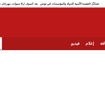
تشكـّل العقيدة الأمنية للدولة والمؤسسات في تونس
بعد كسوف ل6 سنوات، مهرجان طبرقة للجاز يعود (من 2 الى 9 جويلية 2026)
فة
إعلام
فيديو