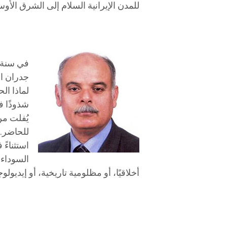
للمدن الإيرانية السلام إلى الشرق الأو
جدران ال
لماذا ال
شذوذًا ف
يُفلت من
للحاضر. 
استثناءً
السوداء:
أخلاقيًا، أو مظلومية تاريخية، أو إيديولوج