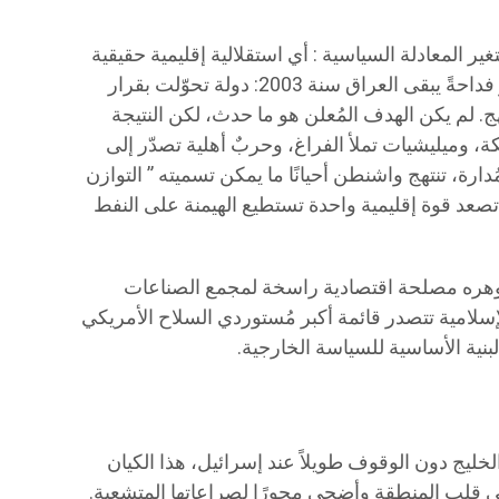
غير المعادلة السياسية : أي استقلالية إقليمية حقيقية
هي تهديد يجب احتواؤه. والنموذج الأكثر فداحةً يبقى العراق سنة 2003: دولة تحوّلت بقرار
لم يكن الهدف المُعلن هو ما حدث، لكن النتيجة
، وميليشيات تملأ الفراغ، وحربٌ أهلية تصدّر إلى
ارة، تنتهج واشنطن أحيانًا ما يمكن تسميته ” التوازن
تصعد قوة إقليمية واحدة تستطيع الهيمنة على النفط
جوهره مصلحة اقتصادية راسخة لمجمع الصناعات
لإسلامية تتصدر قائمة أكبر مُستوردي السلاح الأمريكي
ية الأساسية للسياسة الخارجية.
ليج دون الوقوف طويلاً عند إسرائيل، هذا الكيان
في قلب المنطقة وأضحى محورًا لصراعاتها المتشعبة.