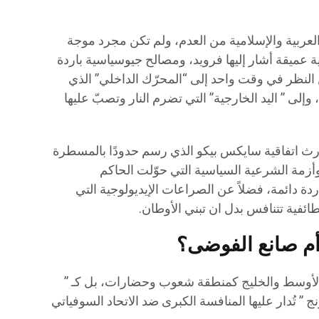
لعربية والإسلامية من العدم، ولم تكن مجرد موجة
 عميقة أشار إليها فرويد، ومصالح جيوسياسية باردة
 من النظر في وقت واحد إلى “المحرّك الداخلي” الذي
وإلى ” اليد الخارجية” التي تضرم النار وتصبّ عليها
إرث اتفاقية سايكس بيكو الذي رسم حدودًا بالمسطرة
 وأزمة الشرعية السياسية التي حوّلت الحاكم
 دائمة، فضلاً عن الصراعات الإيديولوجية التي
ائفية تتنافس بدل ان تبني الأوطان.
م صانع الفوضى؟
 الأوسط والخليج كمنطقة شعوب وحضارات، بل كـ ”
” تُدار عليها المنافسة الكبرى ضد الاتحاد السوفياتي