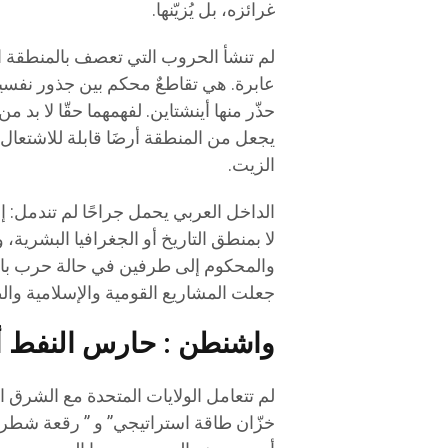
غرائزه، بل يُزيّنها.
لم تنشأ الحروب التي تعصف بالمنطقة ا
عابرة. هي تقاطعٌ محكم بين جذور نفسية
حذّر منها أينشتاين. لفهمهما حقّا لا بد
يجعل من المنطقة أرضَا قابلة للاشتعال، 
الزيت.
الداخل العربي يحمل جراحًا لم تندمل: 
لا بمنطق التاريخ أو الجغرافيا البشرية،
والمحكوم إلى طرفين في حالة حرب باردة
جعلت المشاريع القومية والإسلامية والط
واشنطن : حارس النفط أ
لم تتعامل الولايات المتحدة مع الشرق
خزّان طاقة استراتيجي” و ” رقعة شطرنج 