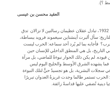
سط ؟).
العقيد محسن بن عيسى
في سنة 1932، تبادل عقلان عظيمان رسالتين لا تزالان تدق
تاريخ: سأل ألبرت أينشتاين سيغموند فرويد ببساطة،
حرب؟ فأجابه بما لم يُرد أحد سماعه: الحرب ليست
ي التاريخ، بل هي المنطق الداخلي للإنسان حين
 قيوده. لم يكن ذلك الحوار نبوءةً للماضي، بل مرآة
فما يشهده الشرق الأوسط والخليج اليوم ليس
 في سجلات البشرية، بل هو تجسيدٌ حيٌّ لتلك النبوءة
 الحرب تستمر طالما وجدت غريزةُ العدوان تبريرًا
يا دينية تُضفي عليها قداسةً زائفة.