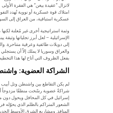
لاتزال “عقيدة بيغن” هي الفقرة الأولى 
امتلاك قوة عسكرية أو نووية تُهدد الت
عسكرية استباقية، من العراق إلى السود
وثمة استراتيجية أخرى غير مُعلنة لكنها 
إلى دويلات طائفية وعرقية متناحرة. وال
والعراق وسوريا لا يملك إلاّ أن يستجلي
بفعل الظروف التي أتاح لها هذا التخطيط
الشراكة العضوية: واشنط
لم يكن التقاطع بين واشنطن وتل أبيب 
شراكةٌ عضوية رسّخت منطقًا مزدوجاً أشل
إسرائيل في كل المحافل ويحول دون محا
الشعور المتراكم بالظلم الذي يحوّله فر
المنافذ. ومشاريع الشرق الأوسط الجديد” 