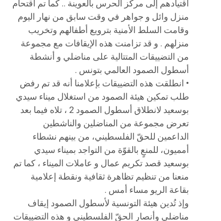
اقتيادهم إلى مركز الحرس بالعوينة .. كما تم اقتحام
منزل وائل و جواهر في وقت سابق من نهار اليوم
وقامت السلط الأمنية بترويع أطفالهم وتخريب
منزلهم . و قد تزامنت هذه الإيقافات مع مجموعة
من التضييقات المتتالية على مناضلي و أنشطة
أسطول الصمود العالمي بتونس .
• انطلقت هذه التضييقات بإعلامنا أنه قد تم رفض
طلب تمكين هيئة الصمود من استغلال ميناء سيدي
بوسعيد لانطلاق أسطول الصمود 2 ، تلاه فيما بعد
تعرض مجموعة من المناضلين والناشطين
الداعمين للحقّ الفلسطيني، من بينهم نشطاء
أمميون، للمنعٍ بالقوّة من التواجد بميناء سيدي
بوسعيد قصد تكريم عمال و عاملات الميناء ، كما تم
منعنا من تنظيم تظاهرة ثقافية ونقطة إعلامية
بقاعة الريو مساء أمس .
وإذ تُدين هيئة التونسية لأسطول الصمود إيقاف
مناضلي وأنصار الحقّ الفلسطيني و هذه التضييقات