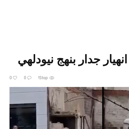
نهيار جدار بنهج نيودلهي
0
0
Stop!