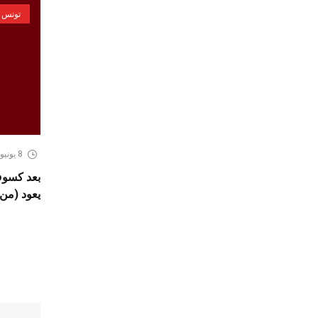
تونس
8 يونيو، 2026
يعود (من 2 الى 9 جويلية 026