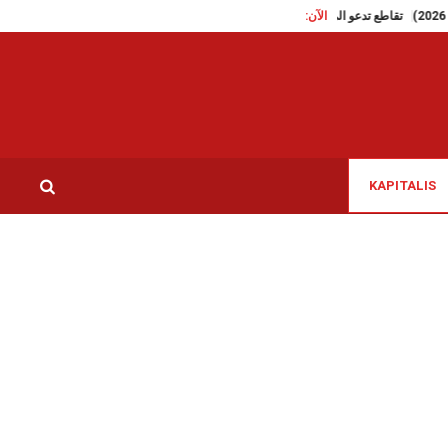
الآن:
تقاطع تدعو الى الافراج الفوري على الناشطة السياسية سوار البرقاو
KAPITALIS