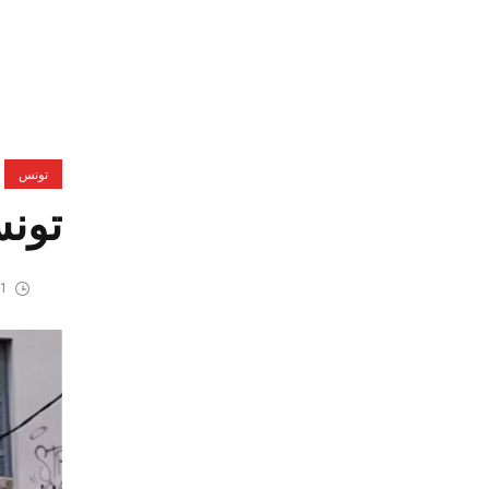
تونس
تونس
31 مارس