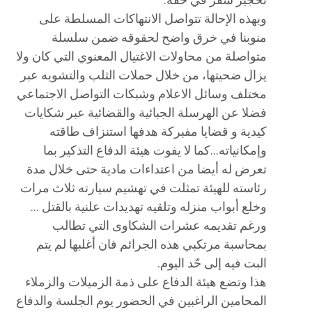
تحجير سفر في حقه.
وبهذه الإحالة تتواصل الانتهاكات المسلطة على
منوبنا في خرق واضح لحقوقه ضمن سلسلة
متواصلة من محاولات الاغتيال المعنوي التي كان ولا
يزال ضحيتها، من خلال حملات الثلب والتشويه عبر
مختلف وسائل الاعلام وشبكات التواصل الاجتماعي
فضلا عن الهرسلة الجبائية والقضائية عبر شكايات
كيدية و قضايا مفبركة هدفها استنزاف طاقته
وإمكانياته…كما لا يفوت هيئة الدفاع التذكير بما
تعرض له أيضا من اعتداءات مادية حتى خلال مدة
رئاسته للهيئة تمثلت في تهشيم سيارته ثلاث مرات
وخلع أبواب منزله وتلقيه تهديدات علنية بالقتل …
ورغم تقديمه عشرات الشكاوى التي تطالب
بمحاسبة مرتكبي هذه الجرائم فان أغلبها لم يتم
البت فيه إلى حّد اليوم.
هذا وتضع هيئة الدفاع على ذمة الزميلات والزملاء
المحامين الراغبين في الحضور يوم الجلسة والدفاع