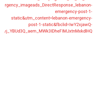
mergency_imageads_DirectResponse_lebanon-
emergency-post-1-
static&utm_content=lebanon-emergency-
post-1-static&fbclid=IwY2xjawQ-
byj_YBUd3Q_aem_MWk3IDheFIMJxtnMxkdlHQ