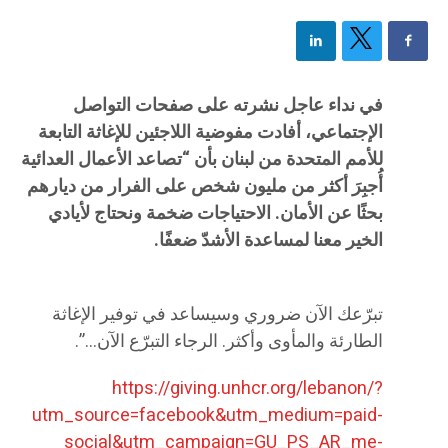
في نداء عاجل نشرته على صفحات التواصل
الإجتماعي، أفادت مفوضية اللاجئين للإغاثة التابعة
للأمم المتحدة من لبنان بأن “تصاعد الأعمال العدائية
أُجبِرَ أكثر من مليون شخص على الفرار من ديارهم
بحثًا عن الأمان. الاحتياجات ضخمة ونحتاج لأيادي
الخير معنا لمساعدة الأشدّ ضعفًا.
تبرّعك الآن ضروري وسيساعد في توفير الإغاثة
الطارئة والمأوى وأكثر. الرجاء التبرّع الآن…”.
https://giving.unhcr.org/lebanon/?
utm_source=facebook&utm_medium=paid-
social&utm_campaign=GU_PS_AR_me-