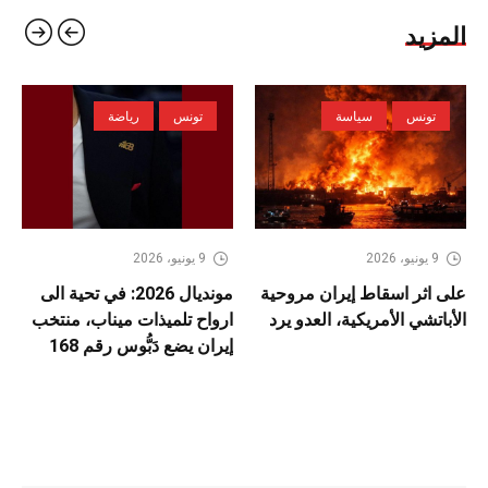
المزيد
تونس
سياسة
تونس
رياضة
9 يونيو، 2026
9 يونيو، 2026
على اثر اسقاط إيران مروحية
مونديال 2026: في تحية الى
الأباتشي الأمريكية، العدو يرد
ارواح تلميذات ميناب، منتخب
إيران يضع دَبُّوس رقم 168