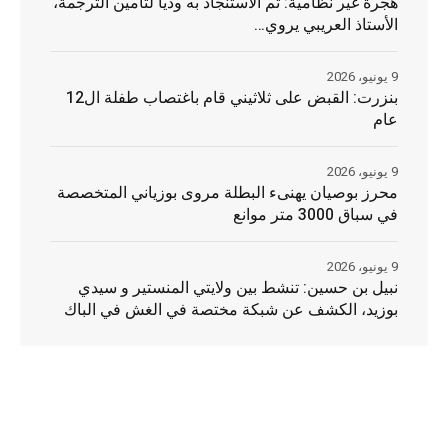
هجرة غير نظامية: تم الاستنجاد به وديا لتأمين الترجمة،
الأستاذ العريبي يروي…
9 يونيو، 2026
بنزرت: القبض على ثلاثيني قام باغتصاب طفلة ال12
عام
9 يونيو، 2026
محرز بوصيان يهنىء البطلة مروى بوزياني المتخصصة
في سباق 3000 متر موانع
9 يونيو، 2026
نبيل بن حسين: تنشط بين ولايتي المنستير و سيدي
بوزيد، الكشف عن شبكة مختصة في الغش في الباك