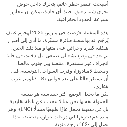
أصبحت عنصر خطر عائم، يتحرك داخل حوض
بحري شبه مغلق، حيث أي حادث يمكن أن يتجاوز
بسرعة الحدود الجغرافية.
هذه السفينة تعرّضت في مارس 2026 لهجوم عنيف
يُرجّح أنه بواسطة طائرة مسيّرة، ما أدى إلى أضرار
هيكلية كبيرة وحرائق على متنها و منذ ذلك الحين،
لم تعد في وضع تشغيلي طبيعي، بل دخلت في حالة
انجراف غير مستقرة، متنقلة بين جنوب مالطا،
ومحيط لامبادوزا، وقرب السواحل التونسية، قبل
أن تستقر حاليًا على بعد حوالي 187 كيلومتر غرب
بنغازي.
لكن ما يجعل الوضع أكثر حساسية هو طبيعة
الحمولة نفسها نحن هنا لا نتحدث عن ناقلة تقليدية،
بل عن سفينة تحمل غازًا طبيعيًا مسالًا (LNG)، وهي
مادة يتم تخزينها في درجات حرارة منخفضة جدًا
تصل إلى -162 درجة مئوية.