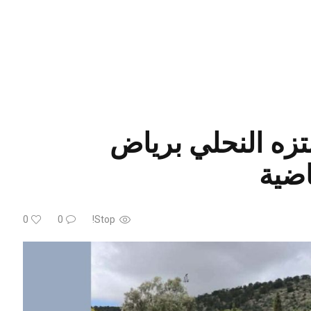
نتزه النحلي برياض
اضية
0
0
Stop!