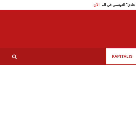
الآن:
روتردام: “يوم شبه عادي” التونسي في المسابقة الرسمية للأفلام القصيرة
مونديال 2026: أمريكا تمنع عمر أرطان الحكم الصومالي من الدخول إلى أراضيها
KAPITALIS