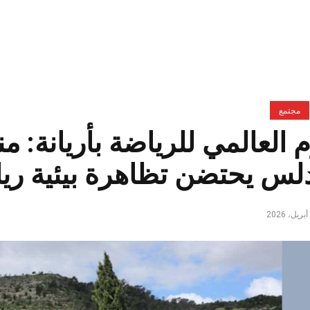
مجتمع
م العالمي للرياضة بأريانة: م
دلس يحتضن تظاهرة بيئية ري